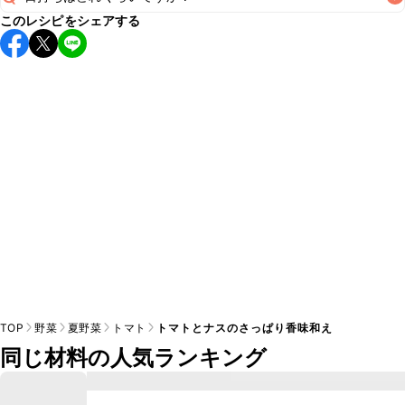
このレシピをシェアする
保存期間は冷蔵で当日中が目安です。なるべくお早めにお召
し上がりください。

A
※日持ちは目安です。
こちら
の注意事項をご確認の上、正し
TOP
野菜
夏野菜
トマト
トマトとナスのさっぱり香味和え
同じ材料の人気ランキング