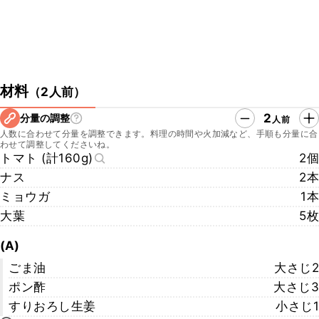
材料
（
2人前
）
2
分量の調整
人前
人数に合わせて分量を調整できます。料理の時間や火加減など、手順も分量に合
わせて調整してくださいね。
トマト (計160g)
2個
ナス
2本
ミョウガ
1本
大葉
5枚
(A)
ごま油
大さじ2
ポン酢
大さじ3
すりおろし生姜
小さじ1