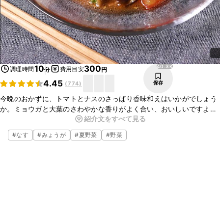
40.3K
10
300
調理時間
費用目安
分
円
4.45
保存
(
774
)
今晩のおかずに、トマトとナスのさっぱり香味和えはいかがでしょう
か。ミョウガと大葉のさわやかな香りがよく合い、おいしいですよ。
紹介文をすべて見る
簡単にできますので、ぜひ作ってみてくださいね。
#
なす
#
みょうが
#
夏野菜
#
野菜