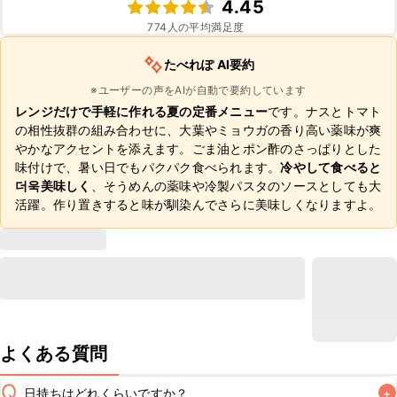
4.45
774
人の平均満足度
たべれぽ AI要約
※ユーザーの声をAIが自動で要約しています
レンジだけで手軽に作れる夏の定番メニュー
です。ナスとトマト
の相性抜群の組み合わせに、大葉やミョウガの香り高い薬味が爽
やかなアクセントを添えます。ごま油とポン酢のさっぱりとした
味付けで、暑い日でもパクパク食べられます。
冷やして食べると
더욱美味しく
、そうめんの薬味や冷製パスタのソースとしても大
活躍。作り置きすると味が馴染んでさらに美味しくなりますよ。
よくある質問
Q
日持ちはどれくらいですか？
+