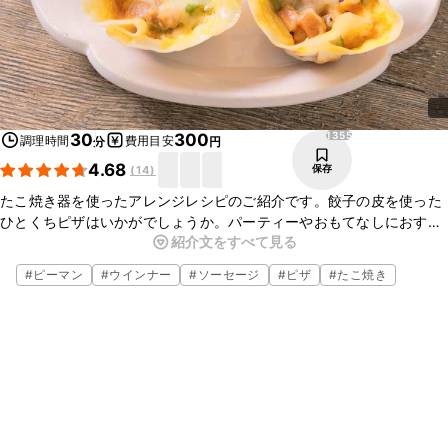
1355
30
300
調理時間
費用目安
分
円
4.68
保存
(
14
)
たこ焼き器を使ったアレンジレシピのご紹介です。餃子の皮を使った
ひとくちピザはいかがでしょうか。パーティーやおもてなしにおすす
紹介文をすべて見る
めの一品です。お好きな具材を加えてアレンジしてみてください。ぜ
ひお試しください。
#
ピーマン
#
ウインナー
#
ソーセージ
#
ピザ
#
たこ焼き