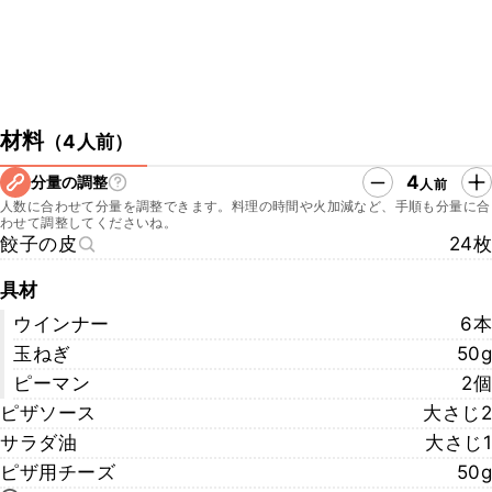
材料
（
4人前
）
4
分量の調整
人前
人数に合わせて分量を調整できます。料理の時間や火加減など、手順も分量に合
わせて調整してくださいね。
餃子の皮
24枚
具材
ウインナー
6本
玉ねぎ
50g
ピーマン
2個
ピザソース
大さじ2
サラダ油
大さじ1
ピザ用チーズ
50g