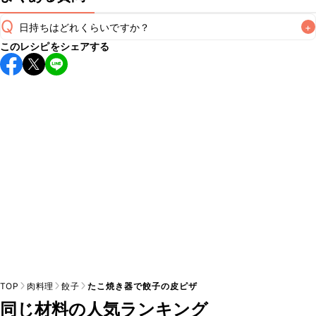
Q
日持ちはどれくらいですか？
+
このレシピをシェアする
保存期間は冷蔵で当日中が目安です。なるべくお早めにお召
し上がりください。

A
※日持ちは目安です。
こちら
の注意事項をご確認の上、正し
TOP
肉料理
餃子
たこ焼き器で餃子の皮ピザ
同じ材料の人気ランキング