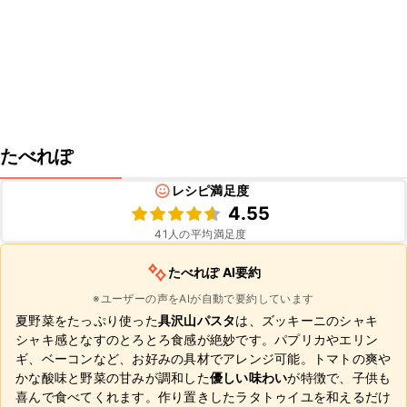
たべれぽ
レシピ満足度
4.55
41
人の平均満足度
たべれぽ AI要約
※ユーザーの声をAIが自動で要約しています
夏野菜をたっぷり使った
具沢山パスタ
は、ズッキーニのシャキ
シャキ感となすのとろとろ食感が絶妙です。パプリカやエリン
ギ、ベーコンなど、お好みの具材でアレンジ可能。トマトの爽や
かな酸味と野菜の甘みが調和した
優しい味わい
が特徴で、子供も
喜んで食べてくれます。作り置きしたラタトゥイユを和えるだけ