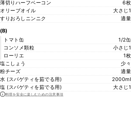
薄切りハーフベーコン
6枚
オリーブオイル
大さじ1
すりおろしニンニク
適量
(B)
トマト缶
1/2缶
コンソメ顆粒
小さじ1
ローリエ
1枚
塩こしょう
少々
粉チーズ
適量
水 (スパゲティを茹でる用)
2000ml
塩 (スパゲティを茹でる用)
大さじ1
料理を安全に楽しむための注意事項