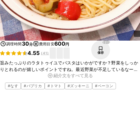
1515
30
600
調理時間
費用目安
分
円
4.55
保存
(
41
)
旨みたっぷりのラタトゥイユでパスタはいかがですか？野菜をしっか
りとれるのが嬉しいポイントですね。最近野菜が不足しているなーと
紹介文をすべて見る
感じている方！ぜひこちらのレシピを参考にしてみてくださいね。
#
なす
#
パプリカ
#
トマト
#
ズッキーニ
#
ベーコン