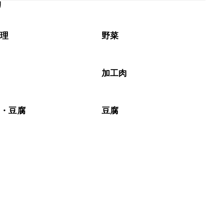
リ
なるべくお早めにお召し上がりください。

料理
野菜
加工肉
豆・豆腐
豆腐