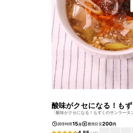
酸味がクセになる！もず
「
酸味がクセになる！もずくのサンラータ
15
200
調理時間
費用目安
分
円
4.55
(
48
)