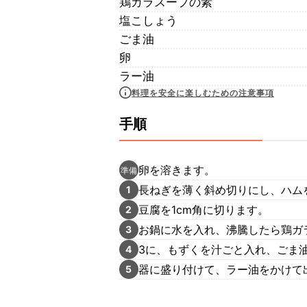
鶏ガラスープの素
塩こしょう
ごま油
卵
ラー油
料理を安全に楽しむための注意事項
手順
卵を溶きます。
準備
長ねぎを薄く斜め切りにし、ハム
1
豆腐を1cm角に切ります。
2
お鍋に水を入れ、沸騰したら鶏ガ
3
3に、もずくを汁ごと入れ、ごま
4
器に盛り付けて、ラー油をかけて
5