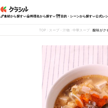
食材から探す
料理名から探す
目的・シーンから探す
公式レ
TOP
スープ・汁物
中華スープ
酸味がク