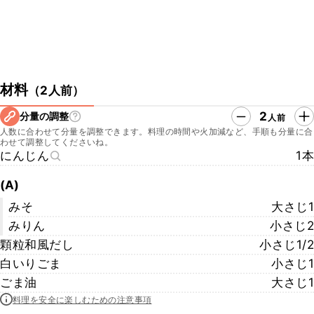
材料
（
2人前
）
2
分量の調整
人前
人数に合わせて分量を調整できます。料理の時間や火加減など、手順も分量に合
わせて調整してくださいね。
にんじん
1本
(A)
みそ
大さじ1
みりん
小さじ2
顆粒和風だし
小さじ1/2
白いりごま
小さじ1
ごま油
大さじ1
料理を安全に楽しむための注意事項