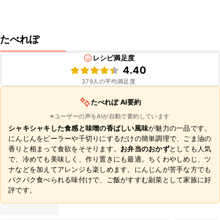
たべれぽ
レシピ満足度
4.40
379
人の平均満足度
たべれぽ AI要約
※ユーザーの声をAIが自動で要約しています
シャキシャキした食感と味噌の香ばしい風味
が魅力の一品です。
にんじんをピーラーや千切りにするだけの簡単調理で、ごま油の
香りと相まって食欲をそそります。
お弁当のおかず
としても人気
で、冷めても美味しく、作り置きにも最適。ちくわやしめじ、ツ
ナなどを加えてアレンジも楽しめます。にんじんが苦手な方でも
パクパク食べられる味付けで、ご飯がすすむ副菜として家族に好
評です。