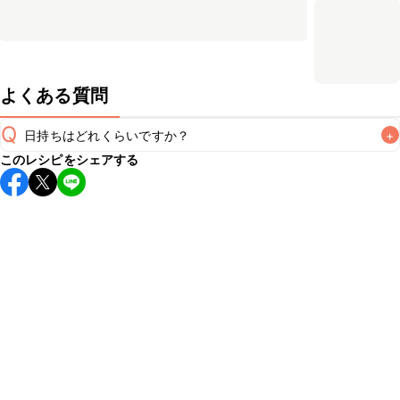
よくある質問
Q
日持ちはどれくらいですか？
+
このレシピをシェアする
保存期間は冷蔵で翌日中が目安です。なるべくお早めにお召
し上がりください。

A
※日持ちは目安です。
こちら
の注意事項をご確認の上、正し