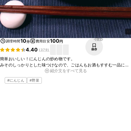
22.4K
10
100
調理時間
費用目安
分
円
4.40
保存
(
379
)
簡単おいしい！にんじんの炒め物です。
みそのしっかりとした味つけなので、ごはんもお酒もすすむ一品にな
紹介文をすべて見る
ります。
ひき肉やツナと合わせて炒めるとボリュームアップしたおかずになり
#
にんじん
#
野菜
ますよ。
ぜひ、作ってみてくださいね。