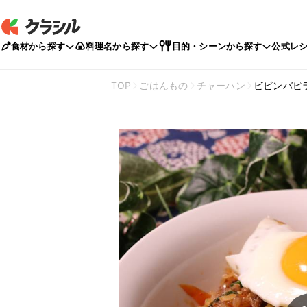
食材から探す
料理名から探す
目的・シーンから探す
公式レ
TOP
ごはんもの
チャーハン
ビビンバピ