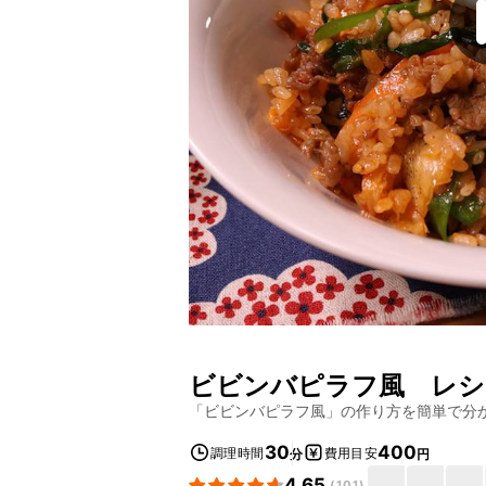
ビビンバピラフ風
レシ
「
ビビンバピラフ風
」の作り方を簡単で分
30
400
調理時間
費用目安
分
円
4.65
(
101
)