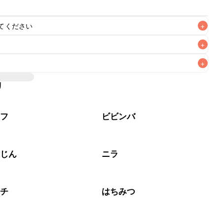
てください
+
+
+
リ
ラフ
ビビンバ
んじん
ニラ
ムチ
はちみつ