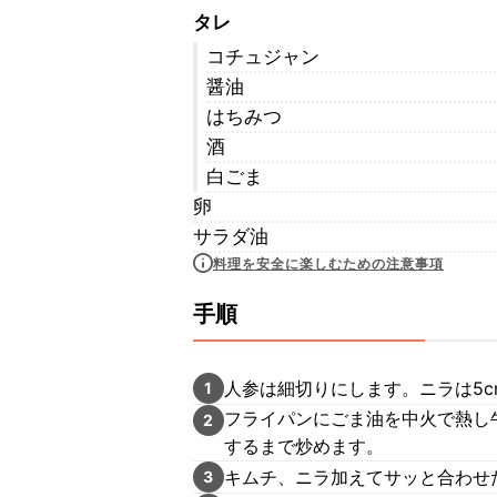
タレ
コチュジャン
醤油
はちみつ
酒
白ごま
卵
サラダ油
料理を安全に楽しむための注意事項
手順
人参は細切りにします。ニラは5
1
フライパンにごま油を中火で熱し
2
するまで炒めます。
キムチ、ニラ加えてサッと合わせ
3