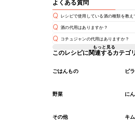
よくある質問
Q
レシピで使用している酒の種類を教え
Q
酒の代用はありますか？
A
Q
コチュジャンの代用はありますか？
A
もっと見る
このレシピに関連するカテゴ
A
コチュジャンの代用は
こちら
ごはんもの
ピ
野菜
に
その他
キ