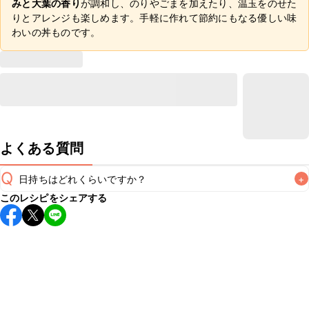
みと大葉の香り
が調和し、のりやごまを加えたり、温玉をのせた
りとアレンジも楽しめます。手軽に作れて節約にもなる優しい味
わいの丼ものです。
よくある質問
Q
日持ちはどれくらいですか？
+
このレシピをシェアする
こちらのレシピは出来たてをお召し上がりいただくことをお
すすめします。

A
※日持ちは目安です。
こちら
の注意事項をご確認の上、正し