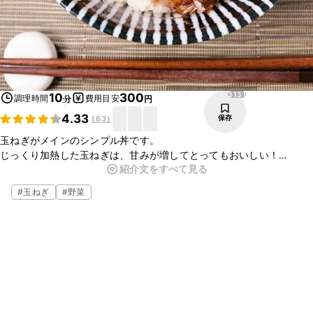
3131
10
300
調理時間
費用目安
分
円
4.33
保存
(
63
)
玉ねぎがメインのシンプル丼です。
じっくり加熱した玉ねぎは、甘みが増してとってもおいしい！
紹介文をすべて見る
肉や魚がなくたって、しっかりと味がしみているので食べ応えがあり
ます。
#
玉ねぎ
#
野菜
軽めの夜ごはんや夜食にピッタリの、簡単レシピです。