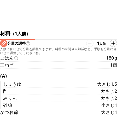
材料
（
1人前
）
1
分量の調整
人前
人数に合わせて分量を調整できます。料理の時間や火加減など、手順も分量に合
わせて調整してくださいね。
ごはん
180g
玉ねぎ
1個
(A)
しょうゆ
大さじ1.5
酢
大さじ2
みりん
大さじ2
砂糖
小さじ1
かつお節
大さじ1