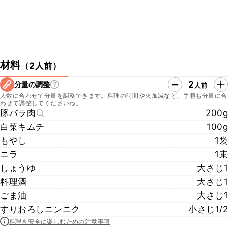
材料
（
2人前
）
2
分量の調整
人前
人数に合わせて分量を調整できます。料理の時間や火加減など、手順も分量に合
わせて調整してくださいね。
豚バラ肉
200g
白菜キムチ
100g
もやし
1袋
ニラ
1束
しょうゆ
大さじ1
料理酒
大さじ1
ごま油
大さじ1
すりおろしニンニク
小さじ1/2
料理を安全に楽しむための注意事項