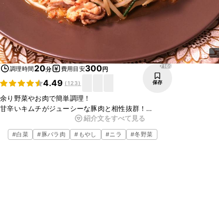
7169
20
300
調理時間
費用目安
分
円
4.49
保存
(
123
)
余り野菜やお肉で簡単調理！
甘辛いキムチがジューシーな豚肉と相性抜群！
紹介文をすべて見る
昼食や夕食にもお召し上がり頂け、ご飯がモリモリ進む究極の一品で
す！
#
白菜
#
豚バラ肉
#
もやし
#
ニラ
#
冬野菜
ご飯と別で食べても、丼にして食べても！
美味しくお召し上がり頂けます！