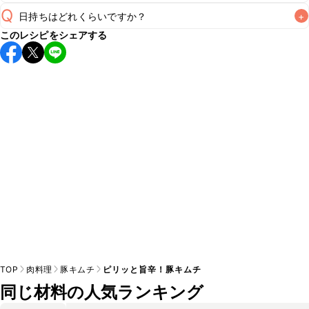
Q
日持ちはどれくらいですか？
+
A
このレシピをシェアする
保存期間は冷蔵で翌日中が目安です。なるべくお早めにお召
し上がりください。

A
※日持ちは目安です。
こちら
の注意事項をご確認の上、正し
TOP
肉料理
豚キムチ
ピリッと旨辛！豚キムチ
同じ材料の人気ランキング