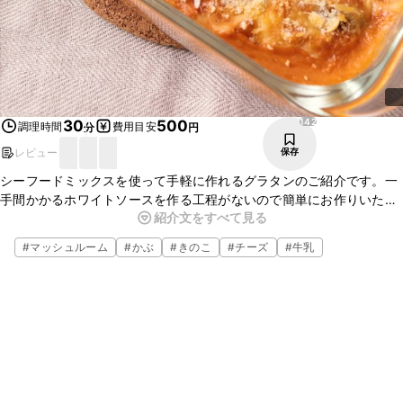
142
30
500
調理時間
費用目安
分
円
レビュー
保存
シーフードミックスを使って手軽に作れるグラタンのご紹介です。一
手間かかるホワイトソースを作る工程がないので簡単にお作りいただ
紹介文をすべて見る
けます。トマトとシーフードの相性がぴったりの一品です。是非作っ
てみてください。
#
マッシュルーム
#
かぶ
#
きのこ
#
チーズ
#
牛乳