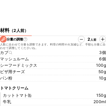
材料
（
2人前
）
2
分量の調整
人前
人数に合わせて分量を調整できます。料理の時間や火加減など、手順も分量に合
わせて調整してくださいね。
カブ
3個
マッシュルーム
6個
シーフードミックス
100g
ピザ用チーズ
50g
パン粉
10g
トマトクリーム
カットトマト缶
150g
牛乳
200ml