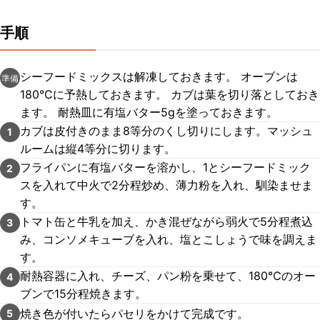
手順
シーフードミックスは解凍しておきます。 オーブンは
準備
180℃に予熱しておきます。 カブは葉を切り落としておき
ます。 耐熱皿に有塩バター5gを塗っておきます。
カブは皮付きのまま8等分のくし切りにします。マッシュ
1
ルームは縦4等分に切ります。
フライパンに有塩バターを溶かし、1とシーフードミック
2
スを入れて中火で2分程炒め、薄力粉を入れ、馴染ませま
す。
トマト缶と牛乳を加え、かき混ぜながら弱火で5分程煮込
3
み、コンソメキューブを入れ、塩とこしょうで味を調えま
す。
耐熱容器に入れ、チーズ、パン粉を乗せて、180℃のオー
4
ブンで15分程焼きます。
焼き色が付いたらパセリをかけて完成です。
5