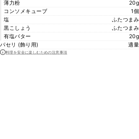
薄力粉
20g
コンソメキューブ
1個
塩
ふたつまみ
黒こしょう
ふたつまみ
有塩バター
20g
パセリ (飾り用)
適量
料理を安全に楽しむための注意事項