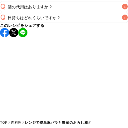
Q
酒の代用はありますか？
+
A
Q
日持ちはどれくらいですか？
+
A
このレシピをシェアする
保存期間は冷蔵で当日中が目安です。なるべくお早めにお召
し上がりください。

A
※日持ちは目安です。
こちら
の注意事項をご確認の上、正し
TOP
肉料理
レンジで簡単豚バラと野菜のおろし和え