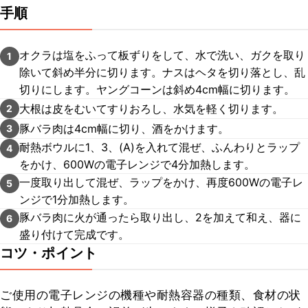
手順
オクラは塩をふって板ずりをして、水で洗い、ガクを取り
1
除いて斜め半分に切ります。ナスはヘタを切り落とし、乱
切りにします。ヤングコーンは斜め4cm幅に切ります。
大根は皮をむいてすりおろし、水気を軽く切ります。
2
豚バラ肉は4cm幅に切り、酒をかけます。
3
耐熱ボウルに1、3、(A)を入れて混ぜ、ふんわりとラップ
4
をかけ、600Wの電子レンジで4分加熱します。
一度取り出して混ぜ、ラップをかけ、再度600Wの電子レ
5
ンジで1分加熱します。
豚バラ肉に火が通ったら取り出し、2を加えて和え、器に
6
盛り付けて完成です。
コツ・ポイント
ご使用の電子レンジの機種や耐熱容器の種類、食材の状