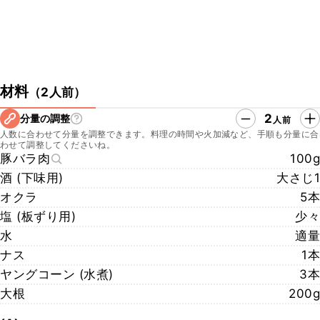
材料
（
2人前
）
2
分量の調整
人前
人数に合わせて分量を調整できます。料理の時間や火加減など、手順も分量に合
わせて調整してくださいね。
豚バラ肉
100g
酒 (下味用)
大さじ1
オクラ
5本
塩 (板ずり用)
少々
水
適量
ナス
1本
ヤングコーン (水煮)
3本
大根
200g