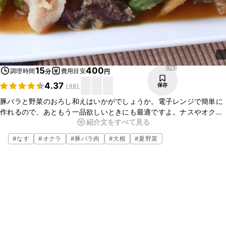
6769
15
400
調理時間
費用目安
分
円
4.37
保存
(
48
)
豚バラと野菜のおろし和えはいかがでしょうか。電子レンジで簡単に
作れるので、あともう一品欲しいときにも最適ですよ。ナスやオクラ
紹介文をすべて見る
の他にもお好みの野菜でアレンジも可能なので、ぜひお試しください
ね。
#
なす
#
オクラ
#
豚バラ肉
#
大根
#
夏野菜