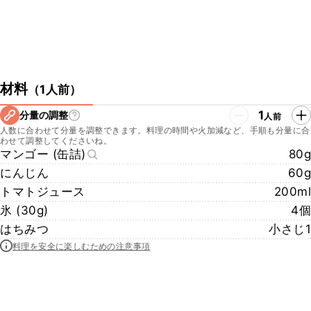
材料
（
1人前
）
1
分量の調整
人前
人数に合わせて分量を調整できます。料理の時間や火加減など、手順も分量に合
わせて調整してくださいね。
マンゴー (缶詰)
80g
にんじん
60g
トマトジュース
200ml
氷 (30g)
4個
はちみつ
小さじ1
料理を安全に楽しむための注意事項