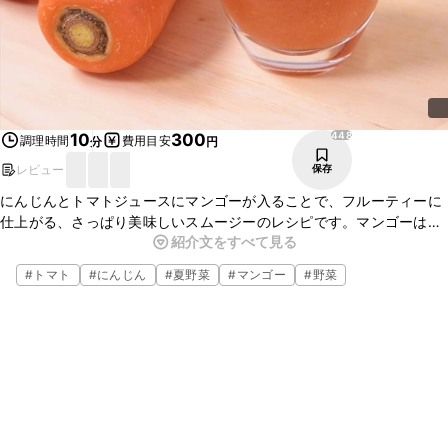
448
10
300
調理時間
費用目安
分
円
レビュー
保存
にんじんとトマトジュースにマンゴーが入ることで、フルーティーに
仕上がる、さっぱり美味しいスムージーのレシピです。マンゴーは冷
紹介文をすべて見る
凍のものでも代用いただけます。忙しい朝や、おやつの代わりにも最
適。手軽に作れるので、ぜひ一度お試しください！
#
トマト
#
にんじん
#
夏野菜
#
マンゴー
#
野菜