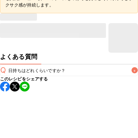
クサク感が持続します。
よくある質問
Q
日持ちはどれくらいですか？
+
このレシピをシェアする
保存期間は冷蔵で翌日中が目安です。なるべくお早めにお召
し上がりください。

A
※日持ちは目安です。
こちら
の注意事項をご確認の上、正し