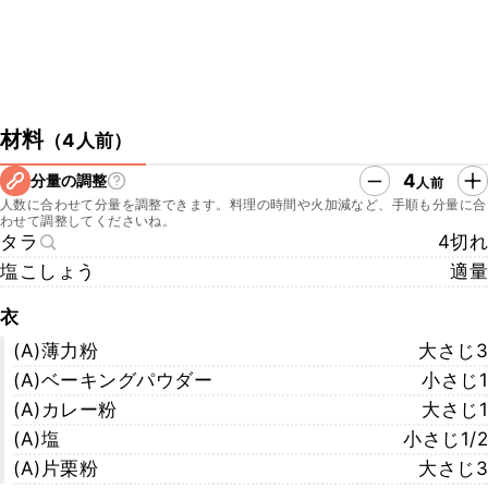
材料
（
4人前
）
4
分量の調整
人前
人数に合わせて分量を調整できます。料理の時間や火加減など、手順も分量に合
わせて調整してくださいね。
タラ
4切れ
塩こしょう
適量
衣
(A)薄力粉
大さじ3
(A)ベーキングパウダー
小さじ1
(A)カレー粉
大さじ1
(A)塩
小さじ1/2
(A)片栗粉
大さじ3