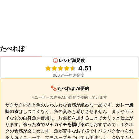
たべれぽ
レシピ満足度
4.51
66
人の平均満足度
たべれぽ AI要約
※ユーザーの声をAIが自動で要約しています
サクサクの衣と魚のふわふわな食感が絶妙な一品です。
カレー風
味の衣
はしつこくなく、魚の臭みも感じさせません。タラやカレ
イなどの白身魚を使用し、片栗粉を加えることでカリッと仕上が
ります。
余った衣でジャガイモを揚げる
のもおすすめで、ホクホ
クの食感が楽しめます。魚が苦手なお子様でもパクパク食べられ
る人気メニューで、マヨネーズをつけても美味しく、冷めてもサ