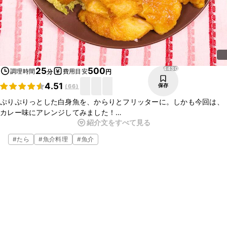
4430
25
500
調理時間
費用目安
分
円
4.51
保存
(
66
)
ぷりぷりっとした白身魚を、からりとフリッターに。しかも今回は、
カレー味にアレンジしてみました！
紹介文をすべて見る
外はサクサク、中はジューシーで美味しいですよ。
じゃがいもも一緒にあげてカレーフィッシュ&チップスにしても◎
#
たら
#
魚介料理
#
魚介