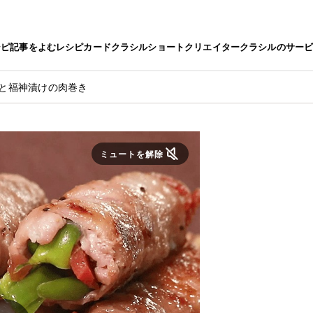
シピ
記事をよむ
レシピカード
クラシルショート
クリエイター
クラシルのサー
ンと福神漬けの肉巻き
ミュートを解除