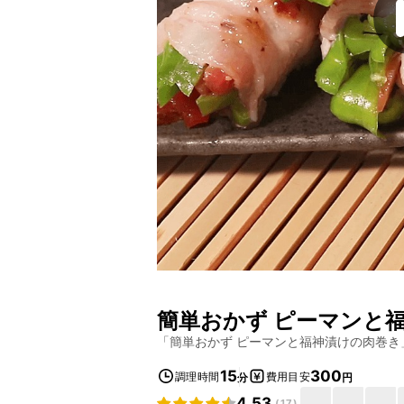
簡単おかず ピーマンと
「
簡単おかず ピーマンと福神漬けの肉巻き
15
300
調理時間
費用目安
分
円
4.53
(
17
)