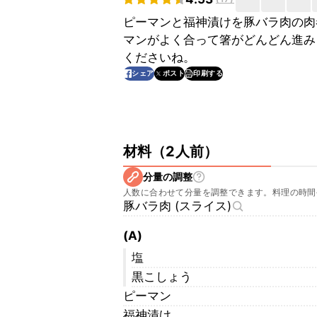
ピーマンと福神漬けを豚バラ肉の肉
マンがよく合って箸がどんどん進み
くださいね。
印刷する
シェア
ポスト
材料
（
2人前
）
分量の調整
人数に合わせて分量を調整できます。料理の時間
豚バラ肉 (スライス)
(A)
塩
黒こしょう
ピーマン
福神漬け