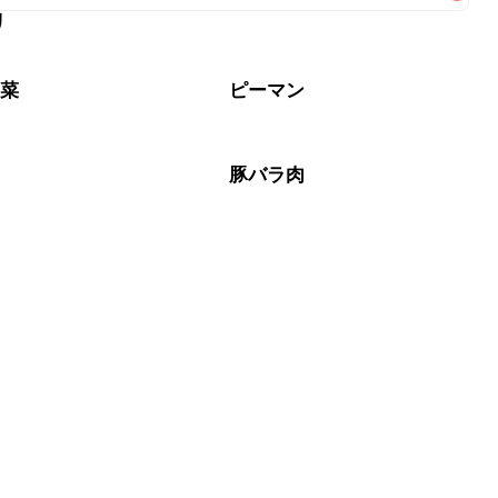
リ
なるべくお早めにお召し上がりください。

野菜
ピーマン
肉
豚バラ肉