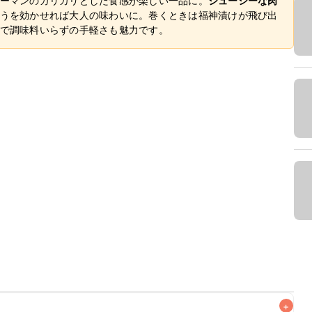
ーマンのカリカリとした食感が楽しい一品に。
ジューシーな肉
うを効かせれば大人の味わいに。巻くときは福神漬けが飛び出
で調味料いらずの手軽さも魅力です。
+