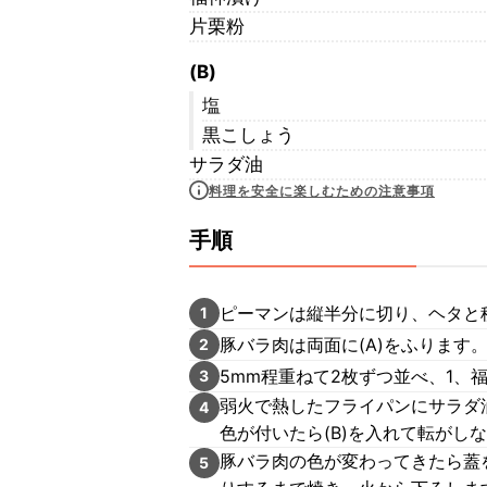
片栗粉
(B)
塩
黒こしょう
サラダ油
料理を安全に楽しむための注意事項
手順
ピーマンは縦半分に切り、ヘタと
1
豚バラ肉は両面に(A)をふります
2
5mm程重ねて2枚ずつ並べ、1
3
弱火で熱したフライパンにサラダ
4
色が付いたら(B)を入れて転がし
豚バラ肉の色が変わってきたら蓋
5