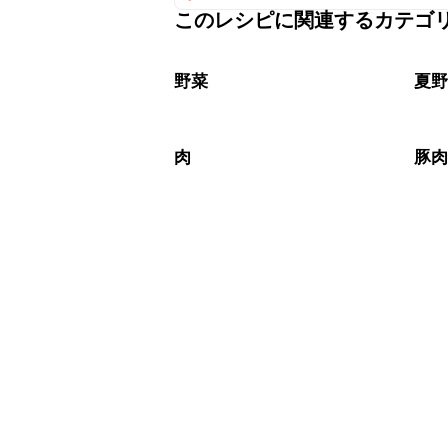
このレシピに関連するカテゴ
保存期間は冷蔵で翌日中が目安です。
A
※日持ちは目安です。
こちら
野菜
夏
肉
豚