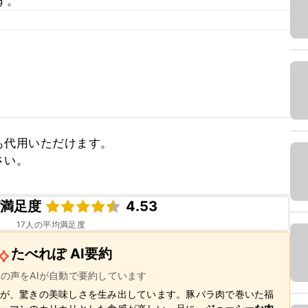
す。
代用いただけます。

さい。
ピ満足度
4.53
17
人の平均満足度
たべれぽ AI要約
ーの声をAIが自動で要約しています
が、驚きの美味しさを生み出しています。豚バラ肉で巻いた福