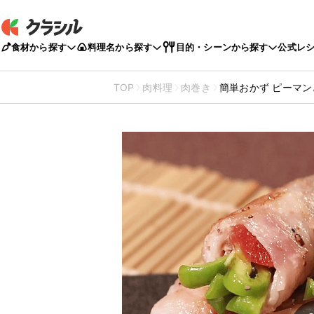
食材から探す
料理名から探す
目的・シーンから探す
公式レ
TOP
肉料理
肉巻き
簡単おかず ピーマ