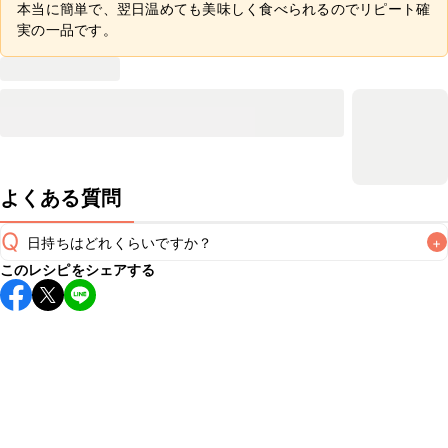
本当に簡単で、翌日温めても美味しく食べられるのでリピート確
実の一品です。
よくある質問
Q
日持ちはどれくらいですか？
+
このレシピをシェアする
保存期間は冷蔵で翌日中が目安です。なるべくお早めにお召
し上がりください。

A
※日持ちは目安です。
こちら
の注意事項をご確認の上、正し