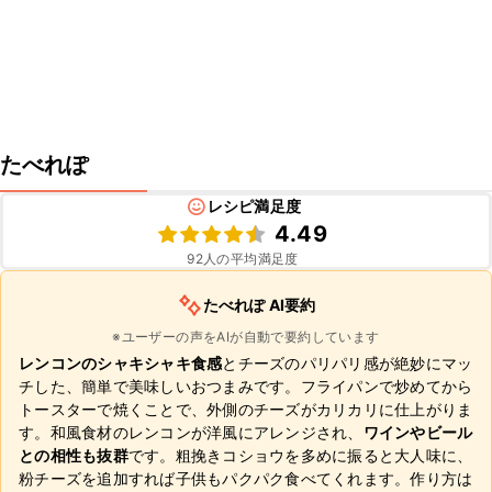
たべれぽ
レシピ満足度
4.49
92
人の平均満足度
たべれぽ AI要約
※ユーザーの声をAIが自動で要約しています
レンコンのシャキシャキ食感
とチーズのパリパリ感が絶妙にマッ
チした、簡単で美味しいおつまみです。フライパンで炒めてから
トースターで焼くことで、外側のチーズがカリカリに仕上がりま
す。和風食材のレンコンが洋風にアレンジされ、
ワインやビール
との相性も抜群
です。粗挽きコショウを多めに振ると大人味に、
粉チーズを追加すれば子供もパクパク食べてくれます。作り方は