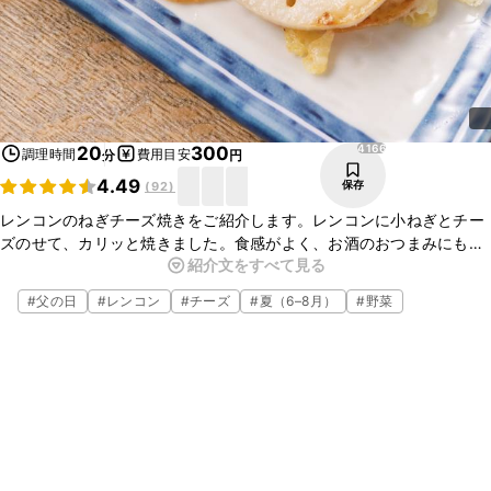
4166
20
300
調理時間
費用目安
分
円
4.49
保存
(
92
)
レンコンのねぎチーズ焼きをご紹介します。レンコンに小ねぎとチー
ズのせて、カリッと焼きました。食感がよく、お酒のおつまみにも
紹介文をすべて見る
ぴったりですよ。簡単に作れるので、ぜひお試しくださいね。
#
父の日
#
レンコン
#
チーズ
#
夏（6–8月）
#
野菜