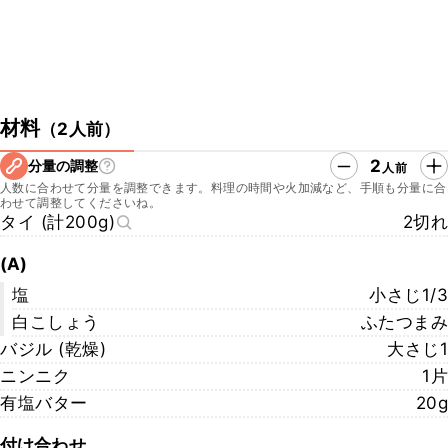
材料
（
2人前
）
2
分量の調整
人前
人数に合わせて分量を調整できます。料理の時間や火加減など、手順も分量に合
わせて調整してくださいね。
タイ (計200g)
2切れ
(A)
塩
小さじ1/3
白こしょう
ふたつまみ
バジル (乾燥)
大さじ1
ニンニク
1片
有塩バター
20g
付け合わせ