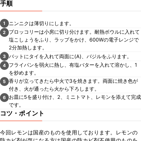
手順
ニンニクは薄切りにします。
1
ブロッコリーは小房に切り分けます。耐熱ボウルに入れて
2
塩こしょうをふり、ラップをかけ、600Wの電子レンジで
2分加熱します。
バットにタイを入れて両面に(A)、バジルをふります。
3
フライパンを弱火に熱し、有塩バターを入れて溶かし、1
4
を炒めます。
香りが立ってきたら中火で3を焼きます。両面に焼き色が
5
付き、火が通ったら火から下ろします。
お皿に5を盛り付け、2、ミニトマト、レモンを添えて完成
6
です。
コツ・ポイント
今回レモンは国産のものを使用しております。レモンの
防カビ剤が気になる方は国産の防カビ剤不使用のものを