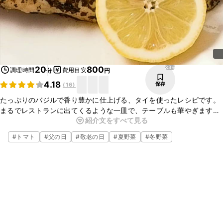
336
20
800
調理時間
費用目安
分
円
4.18
保存
(
16
)
たっぷりのバジルで香り豊かに仕上げる、タイを使ったレシピです。
まるでレストランに出てくるような一皿で、テーブルも華やぎます。
紹介文をすべて見る
ニンニクの香りも食欲をそそりますよ。特別な日のディナーなどに、
ぜひ作ってみてくださいね。
#
トマト
#
父の日
#
敬老の日
#
夏野菜
#
冬野菜