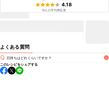
4.18
16
人の平均満足度
よくある質問
Q
日持ちはどれくらいですか？
+
このレシピをシェアする
保存期間は冷蔵で翌日中が目安です。なるべくお早めにお召
し上がりください。

A
※日持ちは目安です。
こちら
の注意事項をご確認の上、正し