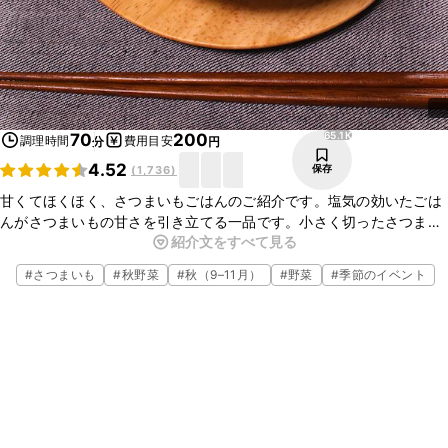
65.1K
70
200
調理時間
費用目安
分
円
4.52
保存
(
1,736
)
甘くてほくほく、さつまいもごはんのご紹介です。塩気の効いたごは
んがさつまいもの甘さを引き立てる一品です。小さく切ったさつまい
紹介文をすべて見る
もを調味料と一緒にお釜に入れて、炊飯するだけなので、とても簡単
に作れますよ。ぜひ試してみてくださいね。
#
さつまいも
#
秋野菜
#
秋（9–11月）
#
野菜
#
季節のイベント