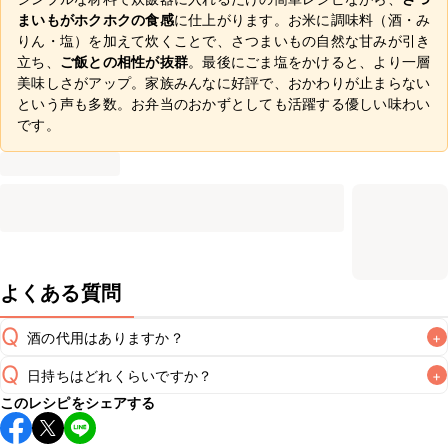
まいもがホクホクの食感
に仕上がります。お米に調味料（酒・み
りん・塩）を加えて炊くことで、さつまいもの自然な甘みが引き
立ち、
ご飯との相性が抜群
。最後にごま塩をかけると、より一層
美味しさがアップ。家族みんなに好評で、おかわりが止まらない
という声も多数。お弁当のおかずとしても活躍する優しい味わい
です。
よくある質問
Q
酒の代用はありますか？
+
Q
日持ちはどれくらいですか？
+
A
このレシピをシェアする
保存期間は冷蔵で当日中が目安です。なるべくお早めにお召
し上がりください。
