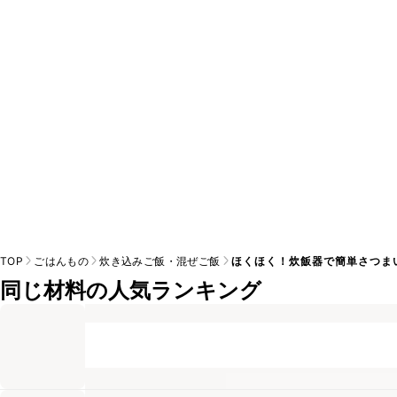
A
※日持ちは目安です。
こちら
の注意事項をご確認の上、正し
TOP
ごはんもの
炊き込みご飯・混ぜご飯
ほくほく！炊飯器で簡単さつま
同じ材料の人気ランキング