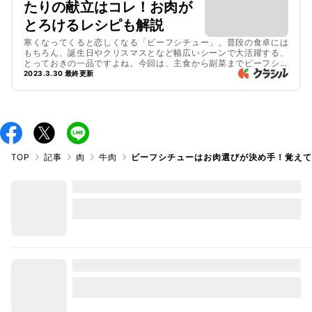
たりの献立はコレ！お肉が
とろけるレシピも解説
寒くなってくると恋しくなる「ビーフシチュー」。普段の食卓には
もちろん、誕生日やクリスマスとなど幅広いシーンで大活躍する、
とっておきの一品ですよね。今回は、主食から副菜までビーフシチ
ューにぴったりな献立レシピをご紹介します。ビーフシチューを煮
2023.3.30 最終更新
込んでいる間に作れるレシピをピックアップしました。ぜひ参考に
してみてくださいね。
TOP
記事
肉
牛肉
ビーフシチューはお肉選びが決め手！覚え