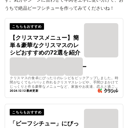
うちで絶品ビーフシチューを作ってみてくださいね！
こちらもおすすめ
【クリスマスメニュー】簡
単＆豪華なクリスマスのレ
シピおすすめの72選を紹介
クリスマスの食卓にぴったりのレシピをピックアップしました。時
間がなくてもパパッと作れるクリスマスレシピや、手間ひまかけて
じっくりと作る豪華なメニューなど、家族やお友達、恋人と過ごす
シーンなど、さまざまなシチュエーションに合わせたメニューを揃
2024.12.12 最終更新
えているので作ってみてくださいね。メインにぴったりのロースト
チキンやローストビーフ、クリスマスをモチーフにしたおしゃれな
前菜など、ぜひチェックしてみてくださいね。
こちらもおすすめ
「ビーフシチュー」にぴっ