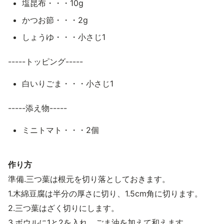
塩昆布・・・10g
かつお節・・・2g
しょうゆ・・・小さじ1
-----トッピング-----
白いりごま・・・小さじ1
-----添え物-----
ミニトマト・・・2個
作り方
準備.三つ葉は根元を切り落としておきます。
1.木綿豆腐は半分の厚さに切り、1.5cm角に切ります。
2.三つ葉はざく切りにします。
3.ボウルに1と2を入れ、ごま油を加えて和えます。