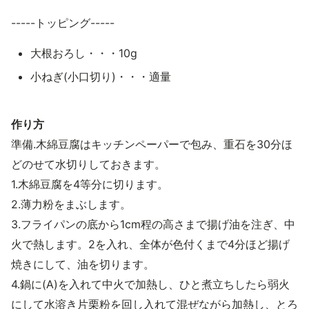
-----トッピング-----
大根おろし・・・10g
小ねぎ(小口切り)・・・適量
作り方
準備.木綿豆腐はキッチンペーパーで包み、重石を30分ほ
どのせて水切りしておきます。
1.木綿豆腐を4等分に切ります。
2.薄力粉をまぶします。
3.フライパンの底から1cm程の高さまで揚げ油を注ぎ、中
火で熱します。2を入れ、全体が色付くまで4分ほど揚げ
焼きにして、油を切ります。
4.鍋に(A)を入れて中火で加熱し、ひと煮立ちしたら弱火
にして水溶き片栗粉を回し入れて混ぜながら加熱し、とろ