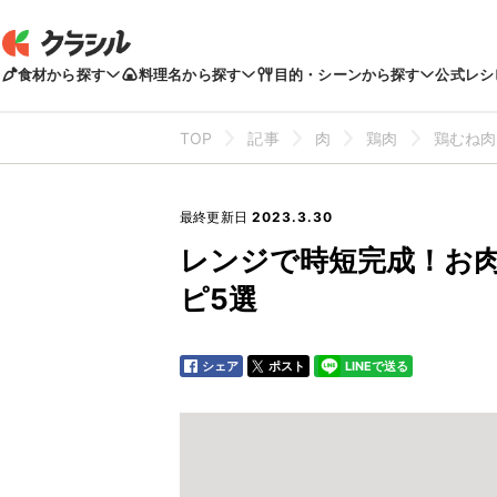
食材から探す
料理名から探す
目的・シーンから探す
公式レシ
TOP
記事
肉
鶏肉
鶏むね肉
最終更新日
2023.3.30
レンジで時短完成！お肉
ピ5選
シェア
ポスト
LINEで送る