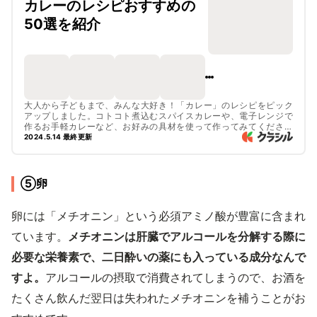
カレーのレシピおすすめの
50選を紹介
大人から子どもまで、みんな大好き！「カレー」のレシピをピック
アップしました。コトコト煮込むスパイスカレーや、電子レンジで
作るお手軽カレーなど、お好みの具材を使って作ってみてください
ね。
2024.5.14 最終更新
⑤卵
卵には「メチオニン」という必須アミノ酸が豊富に含まれ
ています。
メチオニンは肝臓でアルコールを分解する際に
必要な栄養素で、二日酔いの薬にも入っている成分なんで
すよ。
アルコールの摂取で消費されてしまうので、お酒を
たくさん飲んだ翌日は失われたメチオニンを補うことがお