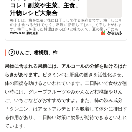
コレ！副菜や主菜、主食、
汁物レシピ大集合
梅干しは、梅を塩漬け後に日干しして作る保存食です。梅干しはそ
のまま食べるだけでなく、料理に活用しておいしく召し上がれま
す。梅干しを使った料理はさっぱりと味わえて、夏の暑い日にもお
すすめですよ。今回は梅干しを使ったおすすめのレシピをご紹介し
2025.6.16 最終更新
ます。
⑦りんご、柑橘類、柿
果物に含まれる果糖には、アルコールの分解を助けるはた
らきがあります。
ビタミンCは肝臓の働きを活性化させ、
体の回復を助けるといわれています。二日酔いで食欲が無
い時には、グレープフルーツやみかんなど柑橘類やりん
ご、いちごなどがおすすめですよ。また、柿の渋み成分
「タンニン」はアセトアルデヒドを吸着して体外に排出す
る作用があり、二日酔い対策に効果が期待できるといわれ
ています。