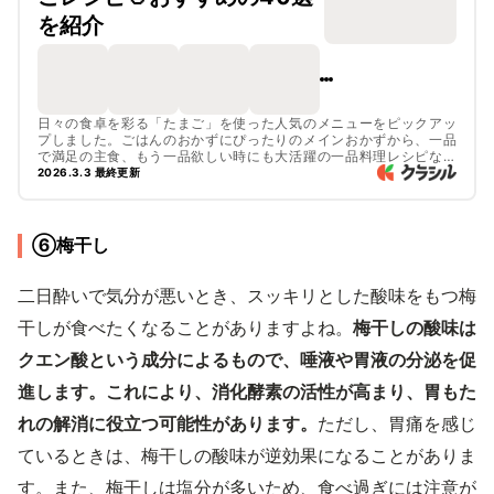
を紹介
日々の食卓を彩る「たまご」を使った人気のメニューをピックアッ
プしました。ごはんのおかずにぴったりのメインおかずから、一品
で満足の主食、もう一品欲しい時にも大活躍の一品料理レシピなど
幅広くご紹介しています。ぜひチェックしてみてくださいね。
2026.3.3 最終更新
⑥梅干し
二日酔いで気分が悪いとき、スッキリとした酸味をもつ梅
干しが食べたくなることがありますよね。
梅干しの酸味は
クエン酸という成分によるもので、唾液や胃液の分泌を促
進します。これにより、消化酵素の活性が高まり、胃もた
れの解消に役立つ可能性があります。
ただし、胃痛を感じ
ているときは、梅干しの酸味が逆効果になることがありま
す。また、梅干しは塩分が多いため、食べ過ぎには注意が