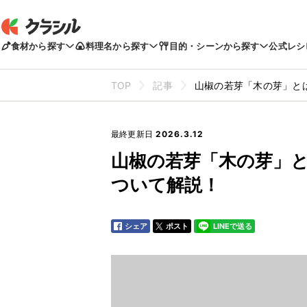
食材から探す
料理名から探す
目的・シーンから探す
公式レシ
TOP
記事
山椒の若芽「木の芽」と
最終更新日
2026.3.12
山椒の若芽「木の芽」
ついて解説！
シェア
ポスト
LINEで送る