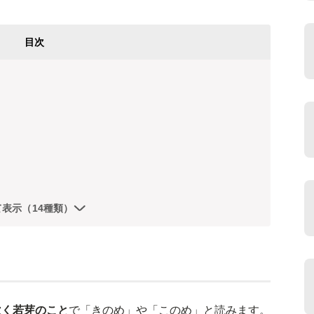
目次
て表示（14種類）
吹く若芽のこと
で「きのめ」や「このめ」と読みます。