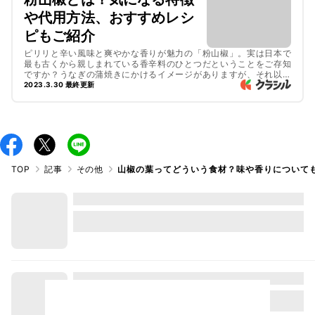
や代用方法、おすすめレシ
ピもご紹介
ピリリと辛い風味と爽やかな香りが魅力の「粉山椒」。実は日本で
最も古くから親しまれている香辛料のひとつだということをご存知
ですか？うなぎの蒲焼きにかけるイメージがありますが、それ以外
の使い道を知らない方も多いかもしれません。そこで今回は、粉山
2023.3.30 最終更新
椒の特徴やおすすめレシピ、ほかの食材で代用が可能なのかをご紹
介します。
TOP
記事
その他
山椒の葉ってどういう食材？味や香りについて