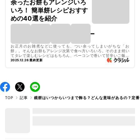
余ったお餅もアレンジいろ
いろ！ 簡単餅レシピおすす
めの40選を紹介
お正月のお雑煮などに使っても、つい余ってしまいがちな「お
餅」。そんなお餅もアレンジ次第で食べ方いろいろ。そのまま焼い
てタレで楽しむレシピはもちろん、ベーコンで巻いて甘辛いご飯の
おかずにしたり、子供も喜ぶピザにしたり。なんと大福やチョコ餅
2025.12.26 最終更新
などのスイーツにもアレンジができるんですよ。簡単なレシピをま
とめているので、ぜひ参考にして、残ったお餅を消費してみてくだ
さいね。
TOP
記事
鏡餅はいつからいつまで飾る？どんな意味があるの？定番