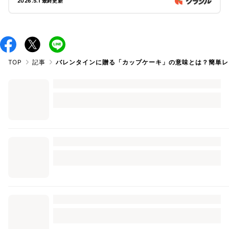
ルーツなどトッピングをアレンジしたりと、豊富なバリエーション
2026.5.1 最終更新
でお作りいただけますよ。バレンタインのプレゼントにおすすめで
すので、ぜひお試しくださいね。ホットケーキミックスで作れるマ
フィンのレシピもご紹介しているので、参考にしてみてください
ね。
TOP
記事
バレンタインに贈る「カップケーキ」の意味とは？簡単レ