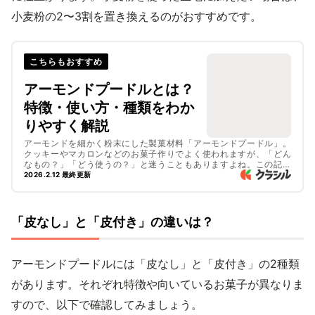
小麦粉の2〜3割を置き換えるのがおすすめです。
こちらもおすすめ
アーモンドプードルとは？
特徴・使い方・種類をわか
りやすく解説
アーモンドを細かく粉末にした製菓材料「アーモンドプードル」。
クッキーやマカロンなどのお菓子作りでよく使われますが、「どん
なもの？」「どう使うの？」と迷うこともありますよね。この記事
では、アーモンドプードルの特徴や種類（皮なし／皮付き）、アー
2026.2.12 最終更新
モンドパウダーとの違いを解説します。ぜひチェックしてみてくだ
さいね。
「皮なし」と「皮付き」の違いは？
アーモンドプードルには「皮なし」と「皮付き」の2種類
があります。それぞれ特徴や向いているお菓子が異なりま
すので、以下で確認してみましょう。