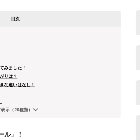
目次
てみました！
がりは？
きな違いはなし！
！
て表示（20種類）
ール」！