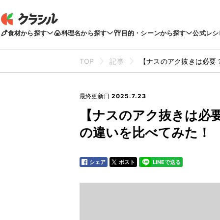
食材から探す
料理名から探す
目的・シーンから探す
公式レシ
TOP
記事
【ナスのアク抜きは必要
最終更新日
2025.7.23
【ナスのアク抜きは必
の違いを比べてみた！
シェア
ポスト
LINEで送る