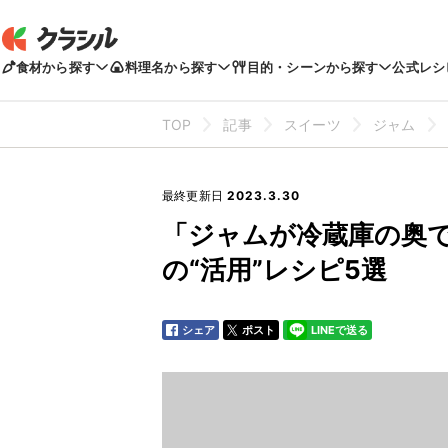
食材から探す
料理名から探す
目的・シーンから探す
公式レシ
TOP
記事
スイーツ
ジャム
最終更新日
2023.3.30
「ジャムが冷蔵庫の奥
の“活用”レシピ5選
シェア
ポスト
LINEで送る