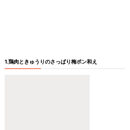
1.鶏肉ときゅうりのさっぱり梅ポン和え