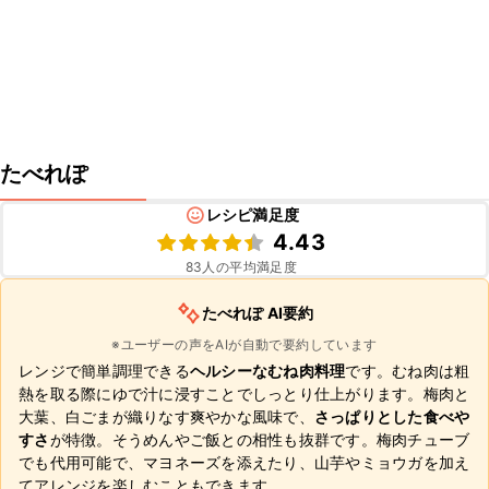
たべれぽ
レシピ満足度
4.43
83
人の平均満足度
たべれぽ AI要約
※ユーザーの声をAIが自動で要約しています
レンジで簡単調理できる
ヘルシーなむね肉料理
です。むね肉は粗
熱を取る際にゆで汁に浸すことでしっとり仕上がります。梅肉と
大葉、白ごまが織りなす爽やかな風味で、
さっぱりとした食べや
すさ
が特徴。そうめんやご飯との相性も抜群です。梅肉チューブ
でも代用可能で、マヨネーズを添えたり、山芋やミョウガを加え
てアレンジを楽しむこともできます。