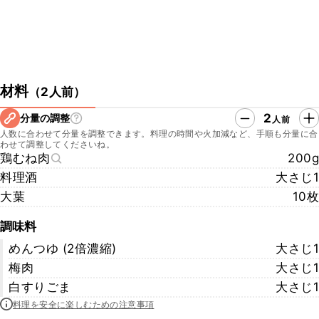
材料
（
2人前
）
2
分量の調整
人前
人数に合わせて分量を調整できます。料理の時間や火加減など、手順も分量に合
わせて調整してくださいね。
鶏むね肉
200g
料理酒
大さじ1
大葉
10枚
調味料
めんつゆ (2倍濃縮)
大さじ1
梅肉
大さじ1
白すりごま
大さじ1
料理を安全に楽しむための注意事項