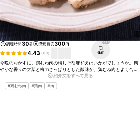
6273
30
300
調理時間
費用目安
分
円
4.43
保存
(
83
)
今晩のおかずに、鶏むね肉の梅しそ胡麻和えはいかがでしょうか。爽
やかな香りの大葉と梅のさっぱりとした酸味が、鶏むね肉とよく合
紹介文をすべて見る
い、ごはんのおかずにぴったりですよ。お酒のおつまみとしても最適
なので、ぜひ作ってみてくださいね。
#
鶏むね肉
#
鶏肉
#
肉