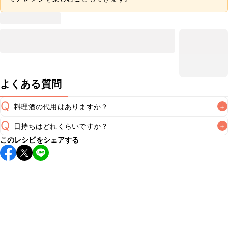
よくある質問
Q
料理酒の代用はありますか？
+
Q
日持ちはどれくらいですか？
+
A
このレシピをシェアする
保存期間は冷蔵で当日中が目安です。なるべくお早めにお召
し上がりください。

A
※日持ちは目安です。
こちら
の注意事項をご確認の上、正し