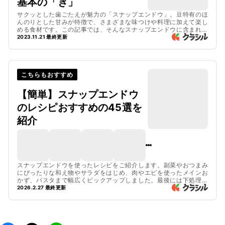
基本の「き」
サクッとした歯ごたえが魅力の「スナップエンドウ」。豆特有のほ
んのりとした甘みが特徴で、さまざまな味つけや料理に加えて楽し
める食材です。この記事では、そんなスナップエンドウに含まれて
いる栄養素やおいしいスナップエンドウの選び方についてご紹介し
2023.11.21 最終更新
ます。旬の時期なども合わせて、参考にしてみてくださいね！
こちらもおすすめ
【簡単】スナップエンドウ
のレシピおすすめの45選を
紹介
スナップエンドウを使ったレシピをご紹介します。副菜やおつまみ
にぴったりな和え物やサラダをはじめ、肉やエビを使ったメインお
かず、パスタまで幅広くピックアップしました。最後には下処理の
方法もありますよ。ぜひチェックしてくださいね。
2026.2.27 最終更新