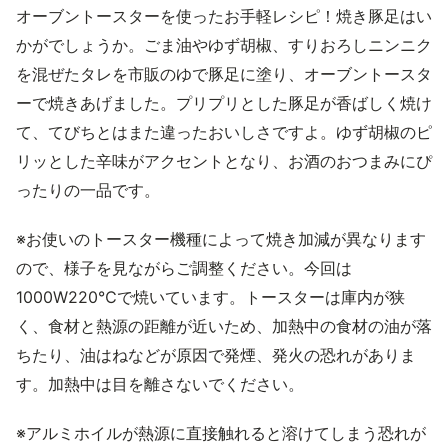
オーブントースターを使ったお手軽レシピ！焼き豚足はい
かがでしょうか。ごま油やゆず胡椒、すりおろしニンニク
を混ぜたタレを市販のゆで豚足に塗り、オーブントースタ
ーで焼きあげました。プリプリとした豚足が香ばしく焼け
て、てびちとはまた違ったおいしさですよ。ゆず胡椒のピ
リッとした辛味がアクセントとなり、お酒のおつまみにぴ
ったりの一品です。
※お使いのトースター機種によって焼き加減が異なります
ので、様子を見ながらご調整ください。今回は
1000W220℃で焼いています。トースターは庫内が狭
く、食材と熱源の距離が近いため、加熱中の食材の油が落
ちたり、油はねなどが原因で発煙、発火の恐れがありま
す。加熱中は目を離さないでください。
※アルミホイルが熱源に直接触れると溶けてしまう恐れが