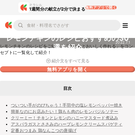
クラシル
無料アプリで開く
1週間分の献立が2分で決まる
レモンチキンのレシピおすすめの30
2022.7.1
選を紹介
レモンチキンのレシピをご紹介。「きちんとおいしく作れる」をコン
セプトに一覧化して紹介！
紹介文をすべて見る
無料アプリを開く
目次
ついつい手がのびちゃう！手羽中の塩レモンペッパー焼き
簡単なのにお店みたい！鶏もも肉のレモンバジルソテー
クリーミー！チキンとレモンのハニーマスタード煮込み
アスパラガスとささみのハーブレモンクリームスパゲティ
定番おつまみ 鶏なんこつの唐揚げ