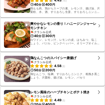
4.43
(
16
)
40
400
分
円
鶏もも肉、鶏がらスープの素、レモン汁、揚げ油、片
栗粉、水、酒、すりおろし生姜、すりおろしニンニ
ク、しょうゆ
爽やかなレモンの香り！ハニージンジャーレ
モンチキン
クラシル公式
40
300
分
円
白ワイン、レモン汁、レモンの皮、はちみつ、塩こ
しょう、バジル、ピンクペッパー、オリーブオイル、
すりおろし生姜、しょうゆ、鶏肉
鶏なんこつのスパイシー唐揚げ
クラシル公式
4.58
(
8
)
50
200
分
円
鶏なんこつ、塩麹、すりおろしニンニク、粗挽き黒こ
しょう、片栗粉、揚げ油、レモン、パセリ
レモン風味のハーブチキンとポテト焼き
クラシル公式
4.49
(
6
)
20
400
分
円