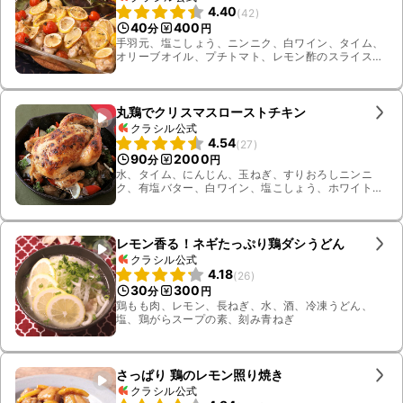
4.40
(
42
)
40
400
分
円
手羽元、塩こしょう、ニンニク、白ワイン、タイム、
オリーブオイル、プチトマト、レモン酢のスライスレ
モン、玉ねぎ、自家製レモン酢
丸鶏でクリスマスローストチキン
クラシル公式
4.54
(
27
)
90
2000
分
円
水、タイム、にんじん、玉ねぎ、すりおろしニンニ
ク、有塩バター、白ワイン、塩こしょう、ホワイト
マッシュルーム、じゃがいも、赤パプリカ、オリーブ
オイル、レモン、はちみつ、ズッキーニ、ハーブソル
ト、ローズマリー、ローリエ、コンソメ顆粒、パセ
リ、丸鶏
レモン香る！ネギたっぷり鶏ダシうどん
クラシル公式
4.18
(
26
)
30
300
分
円
鶏もも肉、レモン、長ねぎ、水、酒、冷凍うどん、
塩、鶏がらスープの素、刻み青ねぎ
さっぱり 鶏のレモン照り焼き
クラシル公式