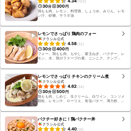
4.34
(
100
)
30
300
分
円
鶏もも肉、レモン、料理酒、しょうゆ、みりん、レモ
ン汁、砂糖、サラダ油
レモンでさっぱり 鶏肉のフォー
クラシル公式
4.58
(
32
)
30
400
分
円
フォー、鶏もも肉、もやし、紫玉ねぎ、パクチー、レ
モン、水、鶏ガラスープの素、ニンニク、ナンプ
ラー、サラダ油、料理酒、塩、お湯
レモンでさっぱり チキンのクリーム煮
クラシル公式
4.62
(
34
)
30
500
分
円
鶏もも肉、しめじ、生クリーム、白ワイン、コンソメ
顆粒、レモン汁、ローリエ、有塩バター、薄力粉、
塩、黒こしょう、イタリアンパセリ、レモン、ホワイ
トマッシュルーム
パクチー好きに！鶏パクチー丼
クラシル公式
4.40
(
19
)