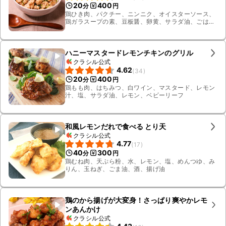
20
400
分
円
鶏ひき肉、パクチー、ニンニク、オイスターソース、
鶏ガラスープの素、豆板醤、卵黄、サラダ油、ごは
ん、レモン汁、酒
ハニーマスタードレモンチキンのグリル
クラシル公式
4.62
(
34
)
20
400
分
円
鶏もも肉、はちみつ、白ワイン、マスタード、レモン
汁、塩、サラダ油、レモン、ベビーリーフ
和風レモンだれで食べる とり天
クラシル公式
4.77
(
17
)
40
300
分
円
鶏むね肉、天ぷら粉、水、レモン、塩、めんつゆ、み
りん、玉ねぎ、ごま油、酒、揚げ油
鶏のから揚げが大変身！さっぱり爽やかレモ
ンあんかけ
クラシル公式