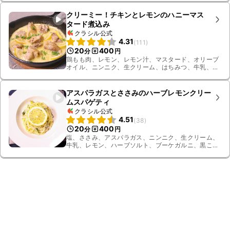
クリーミー！チキンとレモンのハニーマス
タード煮込み
クラシル公式
4.31
(
111
)
20
400
分
円
鶏もも肉、レモン、レモン汁、マスタード、オリーブ
オイル、ニンニク、生クリーム、はちみつ、牛乳、黒
こしょう、酒、パセリ、塩こしょう
アスパラガスとささみのハーブレモンクリー
ムスパゲティ
クラシル公式
4.51
(
38
)
20
400
分
円
塩、ささみ、アスパラガス、ニンニク、生クリーム、
牛乳、レモン、ハーブソルト、ブーケガルニ、黒こ
しょう、お湯、パスタ、白ワイン、有塩バター