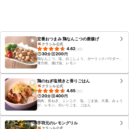
定番おつまみ 鶏なんこつの唐揚げ
クラシル公式
4.62
(
36
)
30
200
分
円
鶏なんこつ、塩、白こしょう、ガーリックパウダー、
薄力粉、揚げ油、レモン
鶏のねぎ塩焼きと香りごはん
クラシル公式
4.65
(
20
)
20
400
分
円
鶏肉、長ねぎ、ニンニク、塩、ごま油、大葉、みょう
が、レモン、白いりごま、ごはん
手羽元のレモングリル
クラシル公式