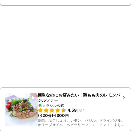
簡単なのにお店みたい！鶏もも肉のレモンバ
ジルソテー
クラシル公式
4.59
(
282
)
20
300
分
円
鶏肉、塩こしょう、レモン、バジル、ドライバジル、
オリーブオイル、ベビーリーフ、ミニトマト、すりお
ろしニンニク