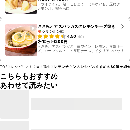
ドライタイム、塩、こしょう、じゃがいも、玉ねぎ、
レモン汁、鶏もも肉
ささみとアスパラガスのレモンチーズ焼き
クラシル公式
4.50
(
40
)
15
300
分
円
ささみ、アスパラガス、白ワイン、レモン、マヨネー
ズ、ハーブソルト、ピザ用チーズ、イタリアンパセリ
TOP
レシピリスト
肉
鶏肉
レモンチキンのレシピおすすめの30選を紹
こちらもおすすめ
あわせて読みたい