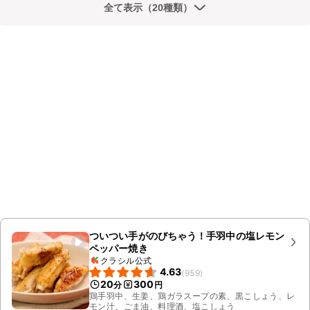
全て表示（20種類）
ついつい手がのびちゃう！手羽中の塩レモン
ペッパー焼き
クラシル公式
4.63
(
959
)
20
300
分
円
鶏手羽中、生姜、鶏ガラスープの素、黒こしょう、レ
モン汁、ごま油、料理酒、塩こしょう