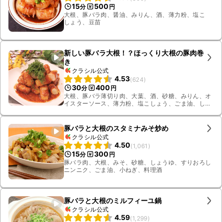
15
500
分
円
大根、豚バラ肉、醤油、みりん、酒、薄力粉、塩こ
しょう、豆苗
新しい豚バラ大根！？ほっくり大根の豚肉巻
き
クラシル公式
4.53
(
624
)
30
400
分
円
大根、豚バラ薄切り肉、大葉、酒、砂糖、みりん、オ
イスターソース、薄力粉、塩こしょう、ごま油、しょ
うゆ、すりおろし生姜
豚バラと大根のスタミナみそ炒め
クラシル公式
4.50
(
1,061
)
15
300
分
円
豚バラ肉、大根、みそ、砂糖、しょうゆ、すりおろし
ニンニク、ごま油、小ねぎ、料理酒
豚バラと大根のミルフィーユ鍋
クラシル公式
4.59
(
1,299
)