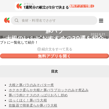
クラシル
無料アプリで開く
1週間分の献立が2分で決まる
豚バラ
2022.6.21
大根のレシピおすすめの30選を紹介
豚バラ 大根のレシピをご紹介。「きちんとおいしく作れる」をコンセ
プトに一覧化して紹介！
紹介文をすべて見る
無料アプリを開く
目次
大根と豚バラのみそバター煮
ホクホク柔らか大根と豚バラブロックのみそ煮込み
豚バラ肉とナスのさっぱりおろし炒め
ほっくほく！豚バラ大根
炊飯器で簡単柔らか豚バラ大根