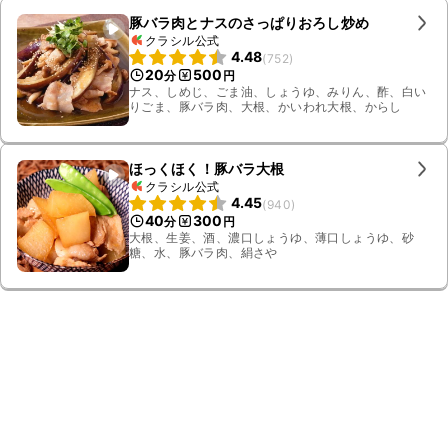
豚バラ肉とナスのさっぱりおろし炒め
クラシル公式
4.48
(
752
)
20
500
分
円
ナス、しめじ、ごま油、しょうゆ、みりん、酢、白い
りごま、豚バラ肉、大根、かいわれ大根、からし
ほっくほく！豚バラ大根
クラシル公式
4.45
(
940
)
40
300
分
円
大根、生姜、酒、濃口しょうゆ、薄口しょうゆ、砂
糖、水、豚バラ肉、絹さや