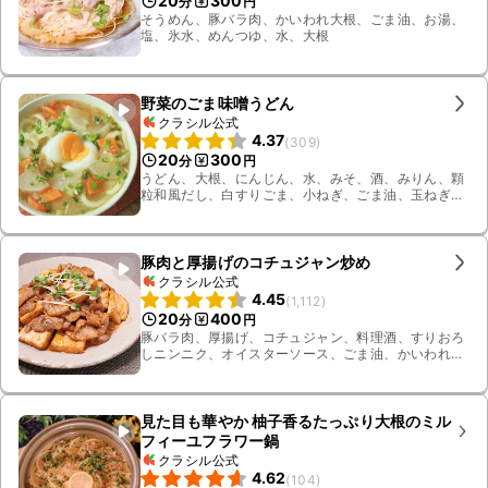
20
300
分
円
そうめん、豚バラ肉、かいわれ大根、ごま油、お湯、
塩、氷水、めんつゆ、水、大根
野菜のごま味噌うどん
クラシル公式
4.37
(
309
)
20
300
分
円
うどん、大根、にんじん、水、みそ、酒、みりん、顆
粒和風だし、白すりごま、小ねぎ、ごま油、玉ねぎ、
温泉卵
豚肉と厚揚げのコチュジャン炒め
クラシル公式
4.45
(
1,112
)
20
400
分
円
豚バラ肉、厚揚げ、コチュジャン、料理酒、すりおろ
しニンニク、オイスターソース、ごま油、かいわれ大
根
見た目も華やか 柚子香るたっぷり大根のミル
フィーユフラワー鍋
クラシル公式
4.62
(
104
)