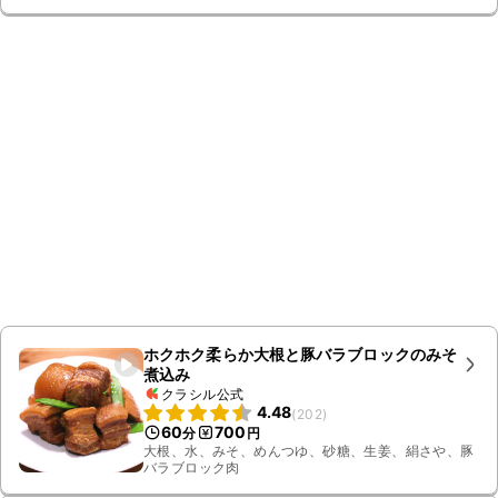
ホクホク柔らか大根と豚バラブロックのみそ
煮込み
クラシル公式
4.48
(
202
)
60
700
分
円
大根、水、みそ、めんつゆ、砂糖、生姜、絹さや、豚
バラブロック肉