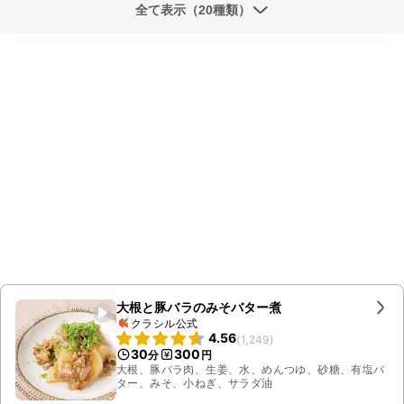
全て表示（20種類）
大根と豚バラのみそバター煮
クラシル公式
4.56
(
1,249
)
30
300
分
円
大根、豚バラ肉、生姜、水、めんつゆ、砂糖、有塩バ
ター、みそ、小ねぎ、サラダ油