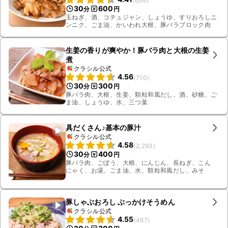
(
654
)
30
600
分
円
玉ねぎ、酒、コチュジャン、しょうゆ、すりおろしニ
ンニク、ごま油、かいわれ大根、豚バラブロック肉
生姜の香りが爽やか！豚バラ肉と大根の生姜
煮
クラシル公式
4.56
(
710
)
30
300
分
円
豚バラ肉、大根、生姜、顆粒和風だし、酒、砂糖、ご
ま油、しょうゆ、水、三つ葉
具だくさん♪基本の豚汁
クラシル公式
4.58
(
2,293
)
30
400
分
円
豚バラ肉、ごぼう、大根、にんじん、長ねぎ、こん
にゃく、お湯、ごま油、水、顆粒和風だし、みそ
豚しゃぶおろし ぶっかけそうめん
クラシル公式
4.55
(
467
)