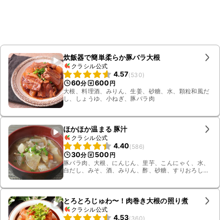
炊飯器で簡単柔らか豚バラ大根
クラシル公式
4.57
(
530
)
60
600
分
円
大根、料理酒、みりん、生姜、砂糖、水、顆粒和風だ
し、しょうゆ、小ねぎ、豚バラ肉
ほかほか温まる 豚汁
クラシル公式
4.40
(
586
)
30
500
分
円
豚バラ肉、大根、にんじん、里芋、こんにゃく、水、
白だし、みそ、酒、みりん、酢、砂糖、すりおろし生
姜、ごま油、小ねぎ、ごぼう
とろとろじゅわ〜！肉巻き大根の照り煮
クラシル公式
4.53
(
360
)