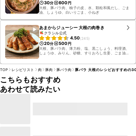
30
600
分
円
大根、豚バラ肉、柚子の皮、水、顆粒和風だし、ごま
油、しょうゆ、白いりごま、小ねぎ
あまからジューシー 大根の肉巻き
クラシル公式
4.50
(
245
)
20
500
分
円
大根、豚バラ肉、薄力粉、塩、黒こしょう、料理酒、
しょうゆ、みりん、砂糖、すりおろし生姜、ごま油、
大葉、白いりごま
TOP
レシピリスト
肉
豚肉
豚バラ肉
豚バラ 大根のレシピおすすめの3
こちらもおすすめ
あわせて読みたい