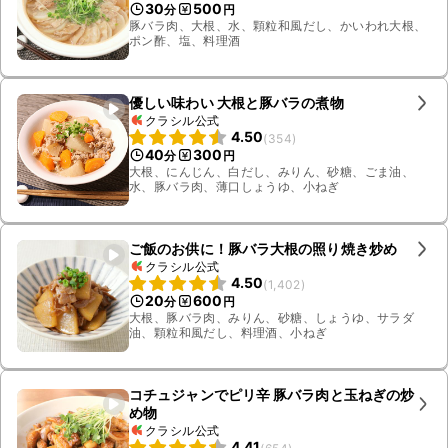
30
500
分
円
豚バラ肉、大根、水、顆粒和風だし、かいわれ大根、
ポン酢、塩、料理酒
優しい味わい 大根と豚バラの煮物
クラシル公式
4.50
(
354
)
40
300
分
円
大根、にんじん、白だし、みりん、砂糖、ごま油、
水、豚バラ肉、薄口しょうゆ、小ねぎ
ご飯のお供に！豚バラ大根の照り焼き炒め
クラシル公式
4.50
(
1,402
)
20
600
分
円
大根、豚バラ肉、みりん、砂糖、しょうゆ、サラダ
油、顆粒和風だし、料理酒、小ねぎ
コチュジャンでピリ辛 豚バラ肉と玉ねぎの炒
め物
クラシル公式
4.41