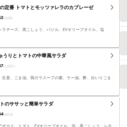
の定番 トマトとモッツァレラのカプレーゼ
52
(
329
)
レラチーズ、黒こしょう、バジル、EVオリーブオイル、塩
ゅうりとトマトの中華風サラダ
37
(
1,057
)
、生姜、ごま油、鶏ガラスープの素、ラー油、酢、白いりごま
トのササッと簡単サラダ
44
(
402
)
アボカド、トマト、EVオリーブオイル、塩、黒こしょう、レモ