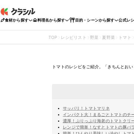
食材から探す
料理名から探す
目的・シーンから探す
公式レ
TOP
レシピリスト
野菜
夏野菜
トマト
トマト
簡単
トマトのレシピをご紹介。「きちんとおい
大量のレシ
サッパリ！トマトマリネ
インパクト大！まるごとトマトのチ
濃厚！ぷりっぷり海老のトマトクリ
レンジで簡単！なすとトマトの豚バ
簡単！ひんやり美味しい冷やしトマ