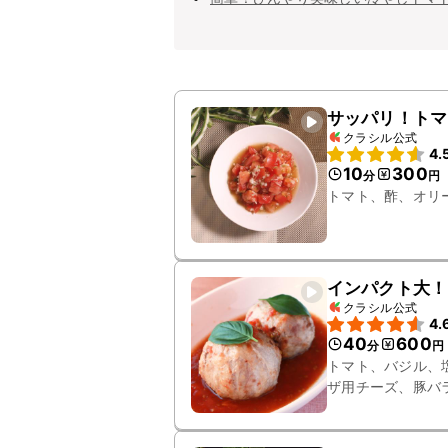
サッパリ！トマ
クラシル公式
4.
10
300
分
円
トマト、酢、オリ
インパクト大！
クラシル公式
4.
40
600
分
円
トマト、バジル、
ザ用チーズ、豚バ