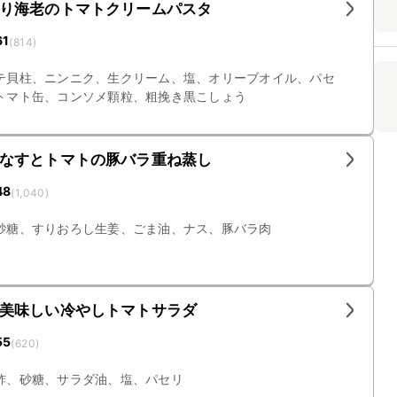
り海老のトマトクリームパスタ
61
(
814
)
テ貝柱、ニンニク、生クリーム、塩、オリーブオイル、パセ
トマト缶、コンソメ顆粒、粗挽き黒こしょう
なすとトマトの豚バラ重ね蒸し
48
(
1,040
)
砂糖、すりおろし生姜、ごま油、ナス、豚バラ肉
美味しい冷やしトマトサラダ
55
(
620
)
酢、砂糖、サラダ油、塩、パセリ