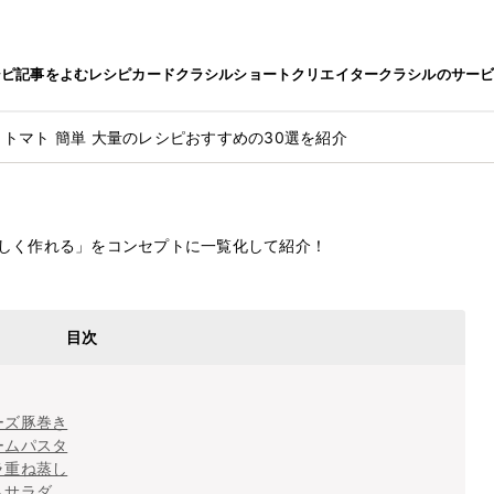
シピ
記事をよむ
レシピカード
クラシルショート
クリエイター
クラシルのサー
トマト 簡単 大量のレシピおすすめの30選を紹介
最終更新日
2024.8.6
しく作れる」をコンセプトに一覧化して紹介！
ピおすすめの30選を紹介
目次
ーズ豚巻き
ームパスタ
ラ重ね蒸し
トサラダ