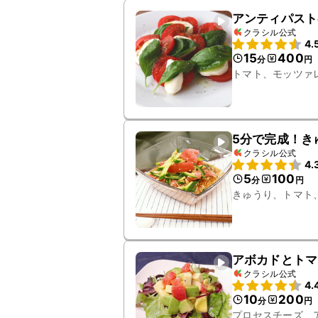
アンティパスト
クラシル公式
4.
15
400
分
円
トマト、モッツァ
5分で完成！き
クラシル公式
4.
5
100
分
円
きゅうり、トマト
アボカドとトマ
クラシル公式
4.
10
200
分
円
プロセスチーズ、