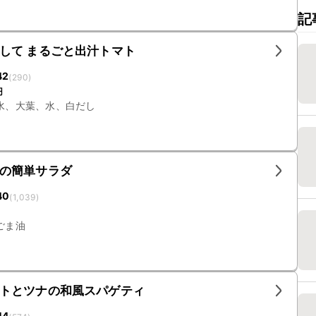
記
して まるごと出汁トマト
42
(
290
)
円
水、大葉、水、白だし
の簡単サラダ
40
(
1,039
)
ごま油
トとツナの和風スパゲティ
44