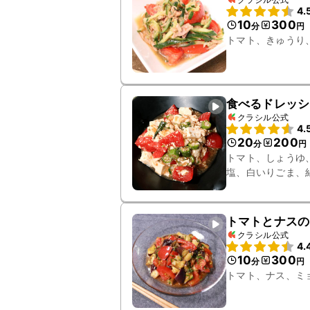
4.
10
300
分
円
トマト、きゅうり
食べるドレッシ
クラシル公式
4.
20
200
分
円
トマト、しょうゆ
塩、白いりごま、
トマトとナスの
クラシル公式
4.
10
300
分
円
トマト、ナス、ミ