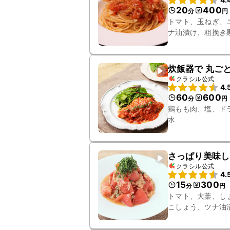
20
400
分
円
トマト、玉ねぎ、
ナ油漬け、粗挽き
炊飯器で 丸ご
クラシル公式
4.
60
600
分
円
鶏もも肉、塩、ド
水
さっぱり美味し
クラシル公式
4.
15
300
分
円
トマト、大葉、し
こしょう、ツナ油