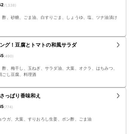
52
(
1,338
)
、酢、砂糖、ごま油、白すりごま、しょうゆ、塩、ツナ油漬け
ング！豆腐とトマトの和風サラダ
55
(
490
)
、酢、梅干し、玉ねぎ、サラダ油、大葉、オクラ、はちみつ、
絹ごし豆腐、料理酒
さっぱり香味和え
45
(
774
)
ョウガ、大葉、すりおろし生姜、ポン酢、ごま油