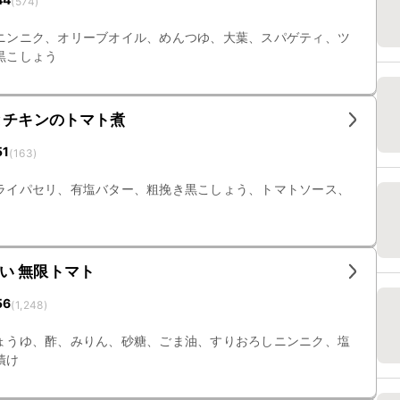
(
574
)
ニンニク、オリーブオイル、めんつゆ、大葉、スパゲティ、ツ
黒こしょう
とチキンのトマト煮
51
(
163
)
ライパセリ、有塩バター、粗挽き黒こしょう、トマトソース、
い 無限トマト
56
(
1,248
)
ょうゆ、酢、みりん、砂糖、ごま油、すりおろしニンニク、塩
漬け