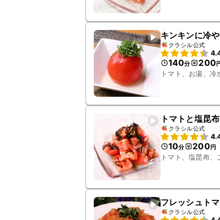
キンキンに冷や
クラシル公式
4.
140
200
分
トマト、お湯、冷
トマトと塩昆布
クラシル公式
4.
10
200
分
円
トマト、塩昆布、
フレッシュトマ
クラシル公式
4.