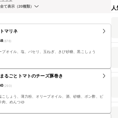
全て表示（20種類）
人
トマリネ
58
(
878
)
ーブオイル、塩、パセリ、玉ねぎ、きび砂糖、黒こしょう
まるごとトマトのチーズ豚巻き
60
(
293
)
塩こしょう、薄力粉、オリーブオイル、酒、砂糖、ポン酢、ピ
ラ肉、めんつゆ