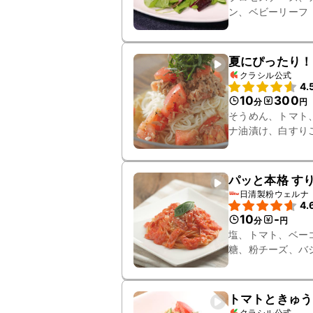
ン、ベビーリーフ
夏にぴったり！
クラシル公式
4.
10
300
分
円
そうめん、トマト
ナ油漬け、白すり
パッと本格 す
日清製粉ウェルナ
4.
10
-
分
円
塩、トマト、ベー
糖、粉チーズ、バ
FineFast 1.6mm
トマトときゅう
クラシル公式