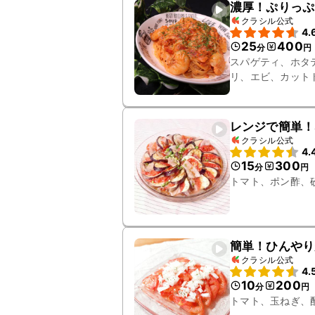
濃厚！ぷりっぷ
クラシル公式
4.
25
400
分
円
スパゲティ、ホタ
リ、エビ、カット
レンジで簡単！
クラシル公式
4.
15
300
分
円
トマト、ポン酢、
簡単！ひんやり
クラシル公式
4.
10
200
分
円
トマト、玉ねぎ、