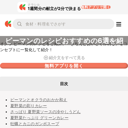
クラシル
無料アプリで開く
1週間分の献立が2分で決まる
オクラ
ピーマンのレシピおすすめの6選を紹
2022.11.24
オクラ ピーマンのレシピをご紹介。「きちんとおいしく作れる」をコ
介
ンセプトに一覧化して紹介！
紹介文をすべて見る
無料アプリを開く
目次
ピーマンとオクラのおかか和え
夏野菜の彩りカレー
さっぱり 夏野菜ソースの冷やしうどん
夏野菜たっぷり グリーンカレー
牡蠣とカニのガンボスープ