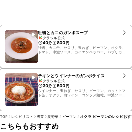
牡蠣とカニのガンボスープ
クラシル公式
40
800
分
円
牡蠣、カニ缶、セロリ、玉ねぎ、ピーマン、オクラ、
トマト、中濃ソース、カイエンペッパー、パプリカパ
ウダー、タイム、ローリエ、塩こしょう、白ワイン、
薄力粉、有塩バター、ニンニク、水、コンソメ顆粒、
オリーブオイル
チキンとウインナーのガンボライス
クラシル公式
30
500
分
円
ウインナー、玉ねぎ、セロリ、ピーマン、カットトマ
ト缶、オクラ、白ワイン、コンソメ顆粒、中濃ソー
ス、オールスパイス、カイエンペッパー、塩こしょ
う、鶏もも肉、水、ごはん、ローリエ、ニンニク、オ
リーブオイル、オレガノ
TOP
レシピリスト
野菜
夏野菜
ピーマン
オクラ ピーマンのレシピおす
こちらもおすすめ