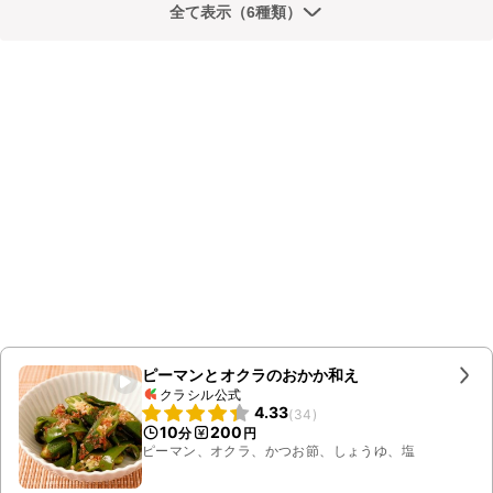
全て表示（6種類）
ピーマンとオクラのおかか和え
クラシル公式
4.33
(
34
)
10
200
分
円
ピーマン、オクラ、かつお節、しょうゆ、塩