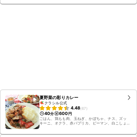
夏野菜の彩りカレー
クラシル公式
4.48
(
67
)
40
600
分
円
ごはん、鶏もも肉、玉ねぎ、かぼちゃ、ナス、ズッ
キーニ、オクラ、赤パプリカ、ピーマン、白こしょ
う、塩、水、カレールー、サラダ油