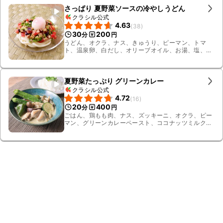
さっぱり 夏野菜ソースの冷やしうどん
クラシル公式
4.63
(
38
)
30
200
分
円
うどん、オクラ、ナス、きゅうり、ピーマン、トマ
ト、温泉卵、白だし、オリーブオイル、お湯、塩、ツ
ナ油漬け、粗挽き黒こしょう
夏野菜たっぷり グリーンカレー
クラシル公式
4.72
(
16
)
20
400
分
円
ごはん、鶏もも肉、ナス、ズッキーニ、オクラ、ピー
マン、グリーンカレーペースト、ココナッツミルク、
水、鶏ガラスープの素、ナンプラー、砂糖、しめじ、
パクチー、塩、サラダ油