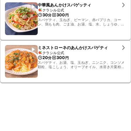
中華風あんかけスパゲッティ
クラシル公式
30
300
分
円
スパゲティ、玉ねぎ、ピーマン、赤パプリカ、コー
ン、鶏もも肉、ごま油、お湯、塩、水、しょうゆ、鶏
ガラスープの素、酒、砂糖、片栗粉、小ねぎ
ミネストローネのあんかけスパゲティ
クラシル公式
20
300
分
円
スパゲティ、お湯、塩、玉ねぎ、ニンニク、コンソメ
顆粒、塩こしょう、オリーブオイル、水溶き片栗粉、
市販のミネストローネ、イタリアンパセリ、薄切り
ハーフベーコン