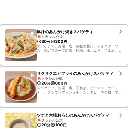
豚汁のあんかけ焼きスパゲティ
クラシル公式
30
300
分
円
スパゲティ、お湯、塩、市販の豚汁、オイスターソー
ス、鶏ガラスープの素、砂糖、水、ニラ、ごま油、水
溶き片栗粉、玉ねぎ、すりおろし生姜
サクサクエビフライのあんかけスパゲティ
クラシル公式
20
600
分
円
スパゲティ、お湯、塩、玉ねぎ、ピーマン、ウイン
ナー、ブラウンマッシュルーム、エビ、薄力粉、水、
塩こしょう、ケチャップ、ウスターソース、砂糖、水
溶き片栗粉、揚げ油、サラダ油、ダシダ、パン粉、
卵、ペッパーソース
ツナと大根おろしのあんかけスパゲティ
クラシル公式
20
100
分
円