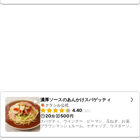
ラダ油、スパゲティ
濃厚ソースのあんかけスパゲッティ
クラシル公式
4.40
(
30
)
20
500
分
円
スパゲティ、ウインナー、ピーマン、玉ねぎ、お湯、
ブラウンマッシュルーム、ケチャップ、ウスターソー
ス、砂糖、水、水溶き片栗粉、塩、サラダ油、ダシ
ダ、白こしょう