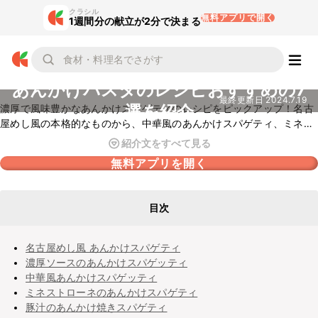
クラシル
無料アプリで開く
1週間分の献立が2分で決まる
あんかけパスタのレシピおすすめの7
最終更新日
2024.7.19
選を紹介
濃厚で風味豊かなあんかけスパゲティのレシピをピックアップ！名古
屋めし風の本格的なものから、中華風のあんかけスパゲティ、ミネス
トローネの旨味を生かしたバリエーションまでお楽しみいただけます
紹介文をすべて見る
よ。豚汁をアレンジしたあんかけ焼きスパゲティなどのアレンジレシ
無料アプリを開く
ピもおすすめです。さまざまなあんかけパスタのおいしさを味わって
くださいね。
目次
名古屋めし風 あんかけスパゲティ
濃厚ソースのあんかけスパゲッティ
中華風あんかけスパゲッティ
ミネストローネのあんかけスパゲティ
豚汁のあんかけ焼きスパゲティ