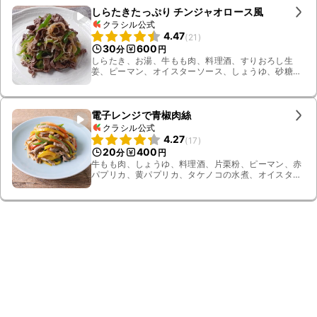
しらたきたっぷり チンジャオロース風
クラシル公式
4.47
(
21
)
30
600
分
円
しらたき、お湯、牛もも肉、料理酒、すりおろし生
姜、ピーマン、オイスターソース、しょうゆ、砂糖、
ごま油、塩
電子レンジで青椒肉絲
クラシル公式
4.27
(
17
)
20
400
分
円
牛もも肉、しょうゆ、料理酒、片栗粉、ピーマン、赤
パプリカ、黄パプリカ、タケノコの水煮、オイスター
ソース、砂糖、みりん、すりおろし生姜