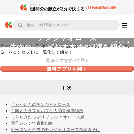
クラシル
無料アプリで開く
1週間分の献立が2分で決まる
チンジャオロース
2022.10.4
牛肉のレシピおすすめの7選を紹介
チンジャオロース 牛肉のレシピをご紹介。「きちんとおいしく作れ
る」をコンセプトに一覧化して紹介！
紹介文をすべて見る
無料アプリを開く
目次
じゃがいものチンジャオロース
牛肉とカラフルパプリカの青椒肉絲風
しらたきたっぷり チンジャオロース風
電子レンジで青椒肉絲
ピーマンと牛肉のチンジャオロース風焼きそば