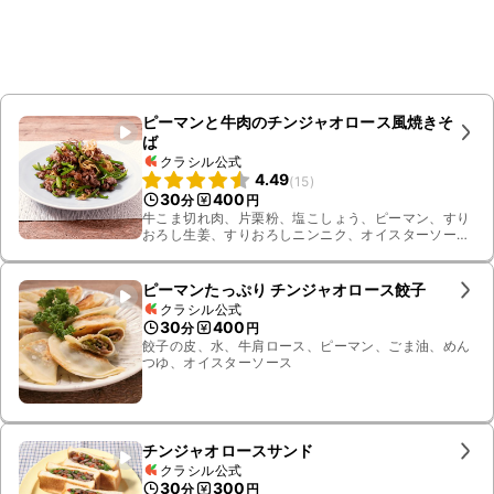
ピーマンと牛肉のチンジャオロース風焼きそ
ば
クラシル公式
4.49
(
15
)
30
400
分
円
牛こま切れ肉、片栗粉、塩こしょう、ピーマン、すり
おろし生姜、すりおろしニンニク、オイスターソー
ス、しょうゆ、ごま油、焼きそば麺、砂糖、糸唐辛子
ピーマンたっぷり チンジャオロース餃子
クラシル公式
30
400
分
円
餃子の皮、水、牛肩ロース、ピーマン、ごま油、めん
つゆ、オイスターソース
チンジャオロースサンド
クラシル公式
30
300
分
円