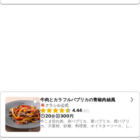
牛肉とカラフルパプリカの青椒肉絲風
クラシル公式
4.44
(
82
)
20
300
分
円
牛こま切れ肉、赤パプリカ、黄パプリカ、橙パプリ
カ、片栗粉、砂糖、料理酒、オイスターソース、しょ
うゆ、ごま油