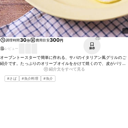
160
30
300
調理時間
費用目安
分
円
レビュー
保存
オーブントースターで簡単に作れる、サバのイタリアン風グリルのご
紹介です。たっぷりのオリーブオイルをかけて焼くので、皮がパリッ
紹介文をすべて見る
として美味しいですよ。おかずの一品としても、お酒のおつまみとし
てもオススメです。ぜひお試しください。
#
さば
#
魚介料理
#
魚介