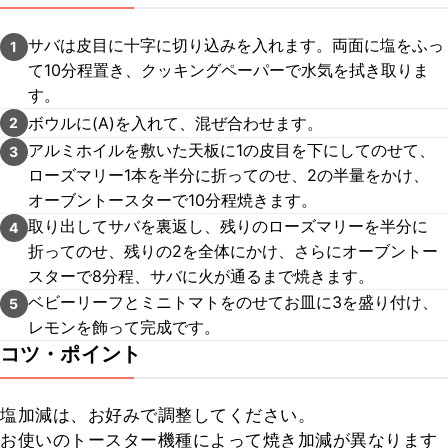
サバは皮目に十字に切り込みを入れます。両面に塩をふっ
1
て10分程置き、クッキングペーパーで水気を拭き取りま
す。
ボウルに(A)を入れて、混ぜ合わせます。
2
アルミホイルを敷いた天板に1の皮目を下にしてのせて、
3
ローズマリー1本を半分に折ってのせ、2の半量をかけ、
オーブントースターで10分程焼きます。
取り出してサバを裏返し、残りのローズマリーを半分に
4
折ってのせ、残りの2を全体にかけ、さらにオーブントー
スターで8分程、サバに火が通るまで焼きます。
ベビーリーフとミニトマトをのせてお皿に3を盛り付け、
5
レモンを飾って完成です。
コツ・ポイント
塩加減は、お好みで調整してください。

お使いのトースター機種によって焼き加減が異なります