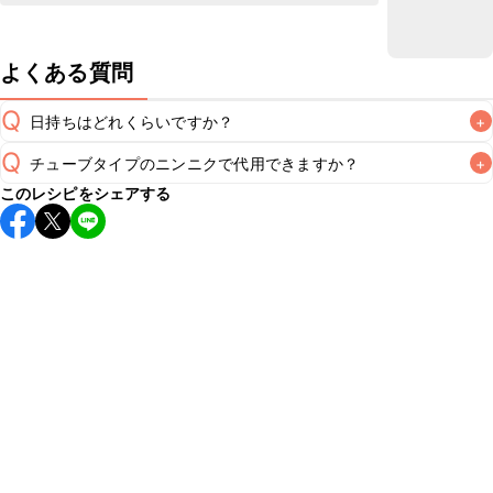
よくある質問
Q
日持ちはどれくらいですか？
+
Q
チューブタイプのニンニクで代用できますか？
+
保存期間は冷蔵で翌日中が目安です。なるべくお早めにお召
このレシピをシェアする
し上がりください。

A
チューブタイプのニンニクを使用してもお作りいただけま
A
す。小さじ1/2を目安に加え、お好みの風味になるようご調節
※日持ちは目安です。
こちら
の注意事項をご確認の上、正し