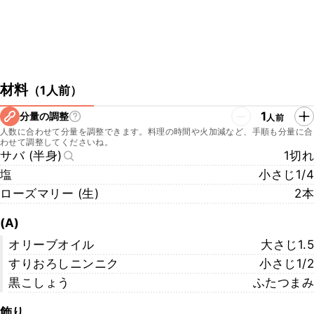
材料
（
1人前
）
1
分量の調整
人前
人数に合わせて分量を調整できます。料理の時間や火加減など、手順も分量に合
わせて調整してくださいね。
サバ (半身)
1切れ
塩
小さじ1/4
ローズマリー (生)
2本
(A)
オリーブオイル
大さじ1.5
すりおろしニンニク
小さじ1/2
黒こしょう
ふたつまみ
飾り