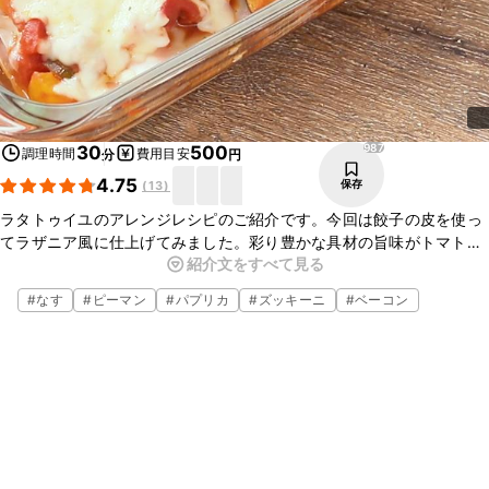
987
30
500
調理時間
費用目安
分
円
4.75
保存
(
13
)
ラタトゥイユのアレンジレシピのご紹介です。今回は餃子の皮を使っ
てラザニア風に仕上げてみました。彩り豊かな具材の旨味がトマト
紹介文をすべて見る
ソースにしみてとてもおいしいです。おもてなしや、パーティーにも
おすすめです。ぜひお試しください。
#
なす
#
ピーマン
#
パプリカ
#
ズッキーニ
#
ベーコン