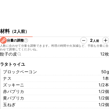
材料
（
2人前
）
2
分量の調整
人前
人数に合わせて分量を調整できます。料理の時間や火加減など、手順も分量に合
わせて調整してくださいね。
餃子の皮
12枚
ラタトゥイユ
ブロックベーコン
50g
ナス
1本
ズッキーニ
1/2本
赤パプリカ
1/2個
黄パプリカ
1/2個
玉ねぎ
1/2個