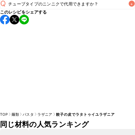
Q
チューブタイプのニンニクで代用できますか？
+
こちらのレシピは出来たてをお召し上がりいただくことをお
このレシピをシェアする
すすめします。

A
チューブタイプのニンニクを使用してもお作りいただけま
A
す。小さじ2を目安に加え、お好みの風味になるようご調節
※日持ちは目安です。
こちら
の注意事項をご確認の上、正し
TOP
麺類
パスタ
ラザニア
餃子の皮でラタトゥイユラザニア
同じ材料の人気ランキング