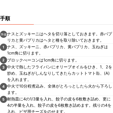
手順
ナスとズッキーニはヘタを切り落としておきます。赤パプ
準備
リカと黄パプリカはヘタと種を取り除いておきます。
ナス、ズッキーニ、赤パプリカ、黄パプリカ、玉ねぎは
1
1cm角に切ります。
ブロックべーコンは1cm角に切ります。
2
中火で熱したフライパンにオリーブオイルをひき、1、2を
3
炒め、玉ねぎがしんなりしてきたらカットトマト缶、(A)
を入れます。
中火で10分程煮込み、全体がとろっとしたら火から下ろし
4
ます。
耐熱皿に4の1/3量を入れ、餃子の皮を6枚敷き詰め、更に
5
4の半量を入れ、餃子の皮を6枚敷き詰めます。残りの4を
入れ、ピザ用チーズをのせます。