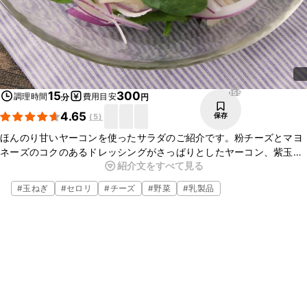
155
15
300
調理時間
費用目安
分
円
4.65
保存
(
5
)
ほんのり甘いヤーコンを使ったサラダのご紹介です。粉チーズとマヨ
ネーズのコクのあるドレッシングがさっぱりとしたヤーコン、紫玉ね
紹介文をすべて見る
ぎによく合い、ついついお箸が止まらなくなりますよ。お酒にもよく
合いますので今晩のおかずにぜひ、お試しくださいね。
#
玉ねぎ
#
セロリ
#
チーズ
#
野菜
#
乳製品