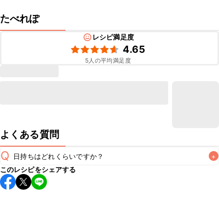
たべれぽ
レシピ満足度
4.65
5
人の平均満足度
よくある質問
Q
日持ちはどれくらいですか？
+
このレシピをシェアする
保存期間は冷蔵で当日中が目安です。なるべくお早めにお召
し上がりください。

A
※日持ちは目安です。
こちら
の注意事項をご確認の上、正し