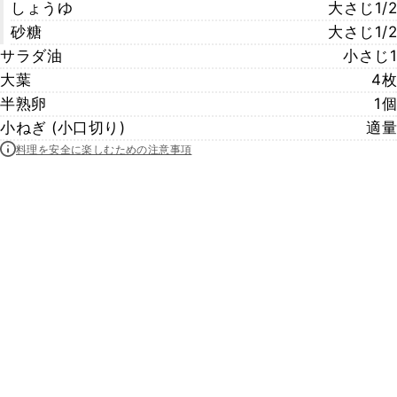
しょうゆ
大さじ1/2
砂糖
大さじ1/2
サラダ油
小さじ1
大葉
4枚
半熟卵
1個
小ねぎ (小口切り)
適量
料理を安全に楽しむための注意事項