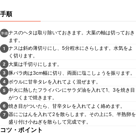
手順
ナスのヘタは取り除いておきます。大葉の軸は切っておき
準備
ます。
ナスは斜め薄切りにし、5分程水にさらします。水気をよ
1
く切ります。
大葉は千切りにします。
2
豚バラ肉は3cm幅に切り、両面に塩こしょうを振ります。
3
ボウルに甘辛タレを入れてよく混ぜます。
4
中火に熱したフライパンにサラダ油を入れて1、3を焼き目
5
がつくまで焼きます。
焼き目がついたら、甘辛タレを入れてよく絡めます。
6
器にごはんを入れて2を散らします。その上に5、半熟卵を
7
盛り付け小ねぎを散らして完成です。
コツ・ポイント