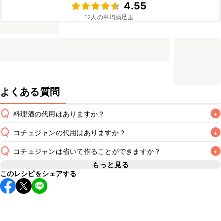
4.55
12
人の平均満足度
よくある質問
Q
料理酒の代用はありますか？
+
Q
コチュジャンの代用はありますか？
+
A
Q
コチュジャンは省いて作ることができますか？
+
A
コチュジャンの代用は
こちら
もっと見る
このレシピをシェアする
使用量が少ない場合は省いてもお作りいただけますが、メイ
ンの味付けとして使用している場合は省くと味がぼやける可
A
能性があるため、 
こちら
 の食材で味を調えて仕上げること