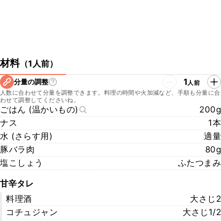
材料
（
1人前
）
1
分量の調整
人前
人数に合わせて分量を調整できます。料理の時間や火加減など、手順も分量に合
わせて調整してくださいね。
ごはん (温かいもの)
200g
ナス
1本
水 (さらす用)
適量
豚バラ肉
80g
塩こしょう
ふたつまみ
甘辛タレ
料理酒
大さじ2
コチュジャン
大さじ1/2