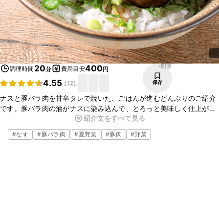
1388
20
400
調理時間
費用目安
分
円
4.55
保存
(
12
)
ナスと豚バラ肉を甘辛タレで焼いた、ごはんが進むどんぶりのご紹介
です。豚バラ肉の油がナスに染み込んで、とろっと美味しく仕上がり
紹介文をすべて見る
ます。甘辛タレはごはんに合う食べやすい味つけになってます。簡単
に出来てとっても美味しいので是非お試し下さいね。
#
なす
#
豚バラ肉
#
夏野菜
#
豚肉
#
野菜