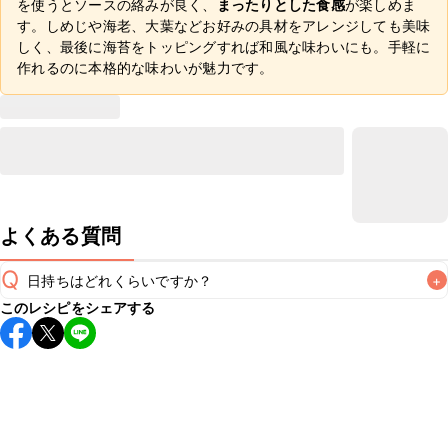
を使うとソースの絡みが良く、
まったりとした食感
が楽しめま
す。しめじや海老、大葉などお好みの具材をアレンジしても美味
しく、最後に海苔をトッピングすれば和風な味わいにも。手軽に
作れるのに本格的な味わいが魅力です。
よくある質問
Q
日持ちはどれくらいですか？
+
このレシピをシェアする
こちらのレシピは出来たてをお召し上がりいただくことをお
すすめします。

A
※日持ちは目安です。
こちら
の注意事項をご確認の上、正し