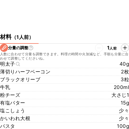
材料
（
1人前
）
1
分量の調整
人前
人数に合わせて分量を調整できます。料理の時間や火加減など、手順も分量に合
わせて調整してくださいね。
明太子
40g
薄切りハーフベーコン
2枚
ブラックオリーブ
3粒
牛乳
200ml
粉チーズ
大さじ1
有塩バター
15g
塩こしょう
少々
かいわれ大根
少々
パスタ
100g