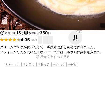
2685
15
350
調理時間
費用目安
分
円
4.35
保存
(
29
)
クリームパスタが食べたくて、冷蔵庫にあるもので作りました。
フライパンなんか使いたくない〜って方は、ボウルに具材を入れてレ
紹介文をすべて見る
ンジで加熱。その後茹でたスパゲッティと和えても美味しく仕上がり
ます。かいわれの代わりに刻み海苔を散らすのもオススメです。
#
ベーコン
#
加工肉
#
明太子
#
チーズ
#
牛乳