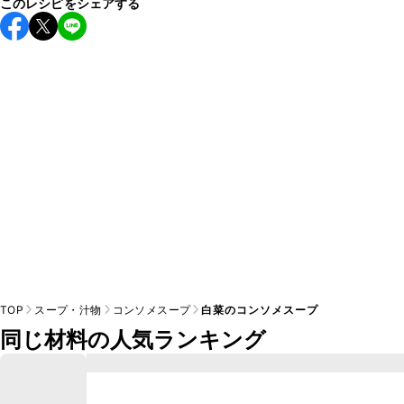
このレシピをシェアする
保存期間は冷蔵で翌日中が目安です。なるべくお早めにお召
し上がりください。

A
※日持ちは目安です。
こちら
の注意事項をご確認の上、正し
TOP
スープ・汁物
コンソメスープ
白菜のコンソメスープ
同じ材料の人気ランキング