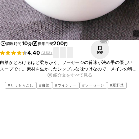
23.7K
10
200
調理時間
費用目安
分
円
4.40
保存
(
352
)
白菜がとろけるほど柔らかく、ソーセージの旨味が決め手の優しい
スープです。素材を生かしたシンプルな味つけなので、メインの料理
紹介文をすべて見る
をより一層引き立ててくれます。お肉やハーブなどを加えれば、一味
違ったごちそうスープにもなるので、アレンジしてみてくださいね。
#
とうもろこし
#
白菜
#
ウインナー
#
ソーセージ
#
夏野菜