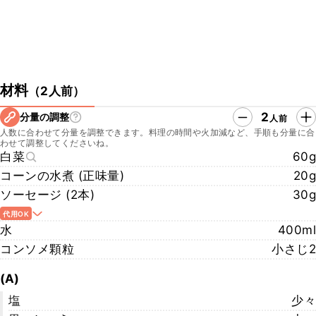
材料
（
2人前
）
2
分量の調整
人前
人数に合わせて分量を調整できます。料理の時間や火加減など、手順も分量に合
わせて調整してくださいね。
白菜
60g
コーンの水煮 (正味量)
20g
ソーセージ (2本)
30g
代用OK
水
400ml
コンソメ顆粒
小さじ2
(A)
塩
少々