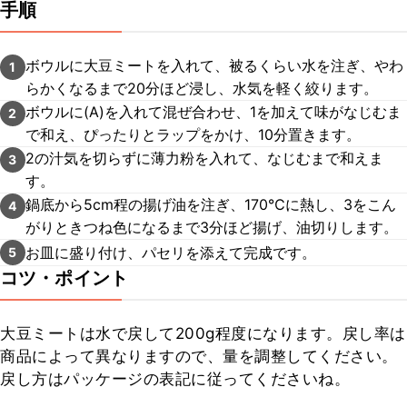
手順
ボウルに大豆ミートを入れて、被るくらい水を注ぎ、やわ
1
らかくなるまで20分ほど浸し、水気を軽く絞ります。
ボウルに(A)を入れて混ぜ合わせ、1を加えて味がなじむま
2
で和え、ぴったりとラップをかけ、10分置きます。
2の汁気を切らずに薄力粉を入れて、なじむまで和えま
3
す。
鍋底から5cm程の揚げ油を注ぎ、170℃に熱し、3をこん
4
がりときつね色になるまで3分ほど揚げ、油切りします。
お皿に盛り付け、パセリを添えて完成です。
5
コツ・ポイント
大豆ミートは水で戻して200g程度になります。戻し率は
商品によって異なりますので、量を調整してください。
戻し方はパッケージの表記に従ってくださいね。