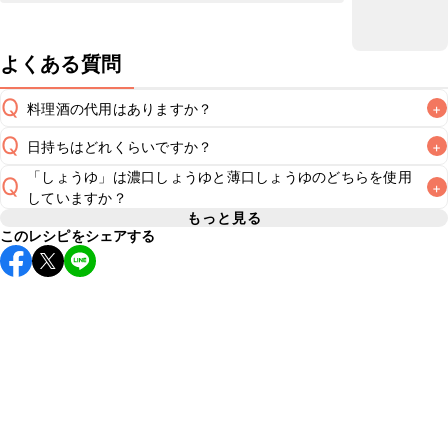
よくある質問
Q
料理酒の代用はありますか？
+
Q
日持ちはどれくらいですか？
+
A
「しょうゆ」は濃口しょうゆと薄口しょうゆのどちらを使用
Q
+
保存期間は冷蔵で翌日中が目安です。なるべくお早めにお召
していますか？
し上がりください。

もっと見る
A
このレシピをシェアする
A
※日持ちは目安です。
こちら
の注意事項をご確認の上、正し