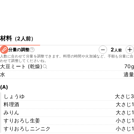
材料
（
2人前
）
2
分量の調整
人前
人数に合わせて分量を調整できます。料理の時間や火加減など、手順も分量に合
わせて調整してくださいね。
大豆ミート (乾燥)
70g
水
適量
(A)
しょうゆ
大さじ3
料理酒
大さじ1
みりん
大さじ1
すりおろし生姜
小さじ1
すりおろしニンニク
小さじ1