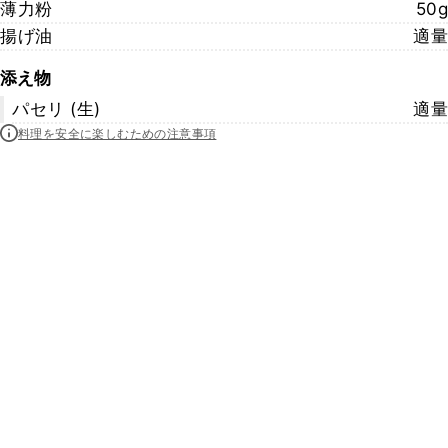
薄力粉
50g
揚げ油
適量
添え物
パセリ (生)
適量
料理を安全に楽しむための注意事項