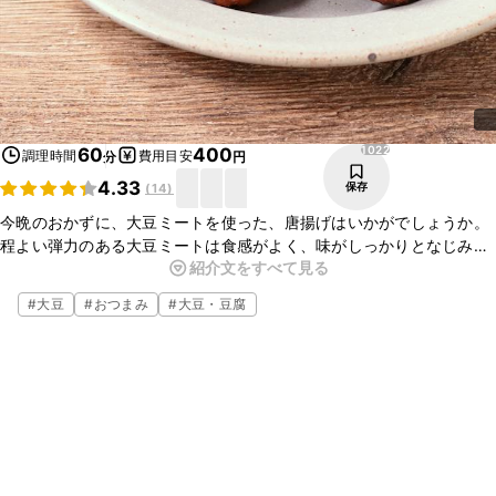
1022
60
400
調理時間
費用目安
分
円
4.33
保存
(
14
)
今晩のおかずに、大豆ミートを使った、唐揚げはいかがでしょうか。
程よい弾力のある大豆ミートは食感がよく、味がしっかりとなじみ、
紹介文をすべて見る
とてもおいしいですよ。ぜひ試しに作ってみてくださいね。
#
大豆
#
おつまみ
#
大豆・豆腐