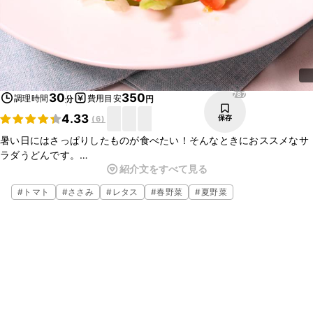
787
30
350
調理時間
費用目安
分
円
4.33
保存
(
6
)
暑い日にはさっぱりしたものが食べたい！そんなときにおススメなサ
ラダうどんです。
紹介文をすべて見る
ミニトマトやレタスで見た目の色合いも綺麗なので食欲が増します。
手の込んだ手順は無いので、比較的簡単にサッと作ることが出来ま
#
トマト
#
ささみ
#
レタス
#
春野菜
#
夏野菜
す。ぜひお試しください。