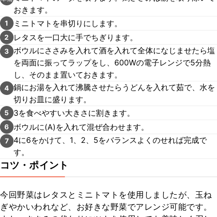
おきます。
ミニトマトを串切りにします。
1
レタスを一口大に手でちぎります。
2
ボウルにささみを入れて酒を入れて全体になじませたら塩
3
を両面に振ってラップをし、600Wの電子レンジで5分熱
し、そのまま置いておきます。
鍋にお湯を入れて沸騰させたらうどんを入れて茹で、水を
4
切りお皿に盛ります。
3を食べやすい大きさに割きます。
5
ボウルに(A)を入れて混ぜ合わせます。
6
4に6をかけて、1、2、5をバランスよくのせれば完成で
7
す。
コツ・ポイント
今回野菜はレタスとミニトマトを使用しましたが、玉ね
ぎやかいわれなど、お好きな野菜でアレンジ可能です。