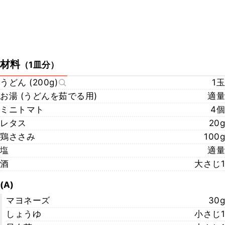
材料
（
1皿分
）
うどん (200g)
1玉
お湯 (うどんを茹でる用)
適量
ミニトマト
4個
レタス
20g
鶏ささみ
100g
塩
適量
酒
大さじ1
(A)
マヨネーズ
30g
しょうゆ
小さじ1