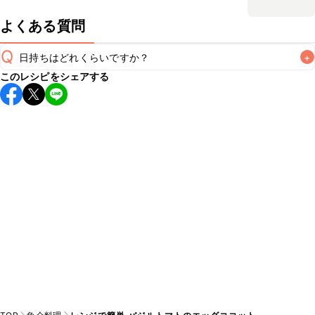
よくある質問
Q
日持ちはどれくらいですか？
+
このレシピをシェアする
保存期間は冷蔵で当日中が目安です。なるべくお早めにお召
し上がりください。

A
※日持ちは目安です。
こちら
の注意事項をご確認の上、正し