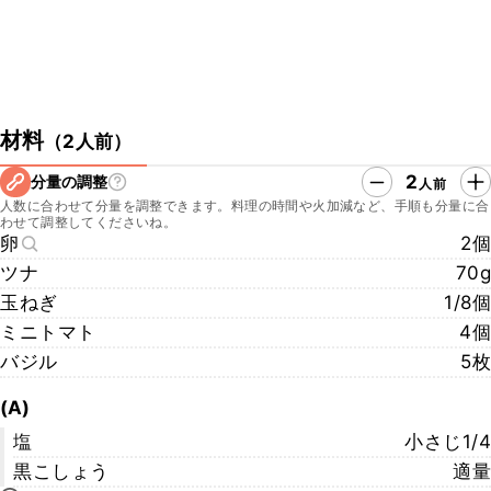
材料
（
2人前
）
2
分量の調整
人前
人数に合わせて分量を調整できます。料理の時間や火加減など、手順も分量に合
わせて調整してくださいね。
卵
2個
ツナ
70g
玉ねぎ
1/8個
ミニトマト
4個
バジル
5枚
(A)
塩
小さじ1/4
黒こしょう
適量