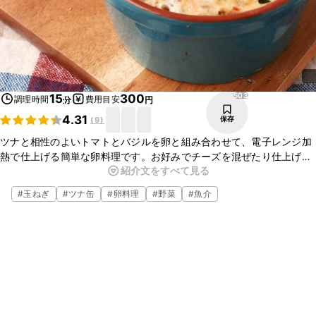
503
15
300
調理時間
費用目安
分
円
4.31
保存
(
9
)
ツナと相性のよいトマトとバジルを卵と組み合わせて、電子レンジ加
熱で仕上げる簡単な卵料理です。お好みでチーズを混ぜたり仕上げに
紹介文をすべて見る
かけたりしても、美味しく食べられますよ。忙しい朝やもうひと品欲
しい時に、ぜひお試しください。
#
玉ねぎ
#
ツナ缶
#
卵料理
#
野菜
#
魚介