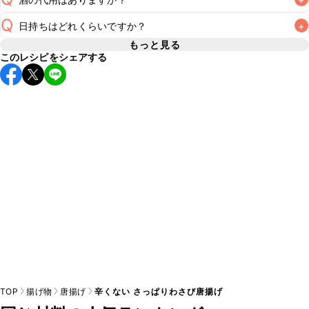
A
Q
日持ちはどれくらいですか？
+
A
もっと見る
このレシピをシェアする
保存期間は冷蔵で翌日中が目安です。なるべくお早めにお召
し上がりください。

A
※日持ちは目安です。
こちら
の注意事項をご確認の上、正し
TOP
揚げ物
唐揚げ
辛くない さっぱりわさび唐揚げ