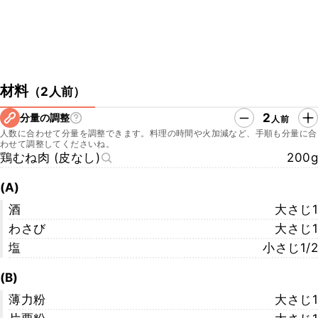
材料
（
2人前
）
2
分量の調整
人前
人数に合わせて分量を調整できます。料理の時間や火加減など、手順も分量に合
わせて調整してくださいね。
鶏むね肉 (皮なし)
200g
(A)
酒
大さじ1
わさび
大さじ1
塩
小さじ1/2
(B)
薄力粉
大さじ1