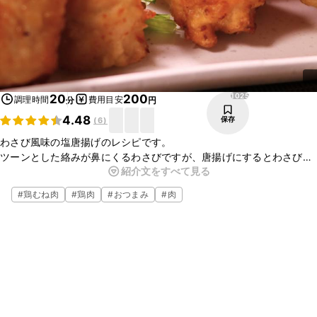
1025
20
200
調理時間
費用目安
分
円
4.48
保存
(
6
)
わさび風味の塩唐揚げのレシピです。
ツーンとした絡みが鼻にくるわさびですが、唐揚げにするとわさびの
紹介文をすべて見る
心地良い風味だけが残り、独特の刺激はあまり感じられなくなりま
す。
#
鶏むね肉
#
鶏肉
#
おつまみ
#
肉
辛いのがお好みの方はお好みでわさびをつけていただくと更においし
くなりますよ。