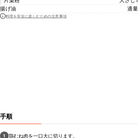
片栗粉
大さじ1
揚げ油
適量
料理を安全に楽しむための注意事項
手順
鶏むね肉を一口大に切ります。
1