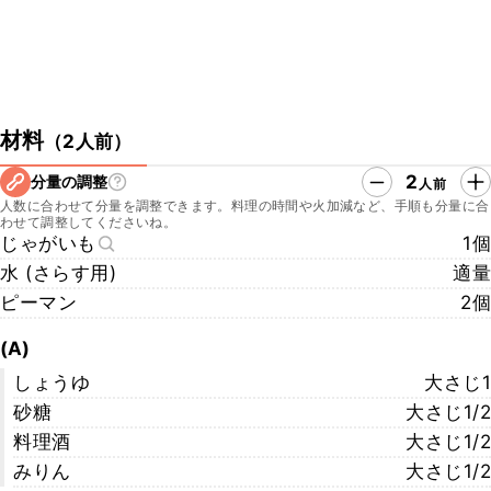
材料
（
2人前
）
2
分量の調整
人前
人数に合わせて分量を調整できます。料理の時間や火加減など、手順も分量に合
わせて調整してくださいね。
じゃがいも
1個
水 (さらす用)
適量
ピーマン
2個
(A)
しょうゆ
大さじ1
砂糖
大さじ1/2
料理酒
大さじ1/2
みりん
大さじ1/2