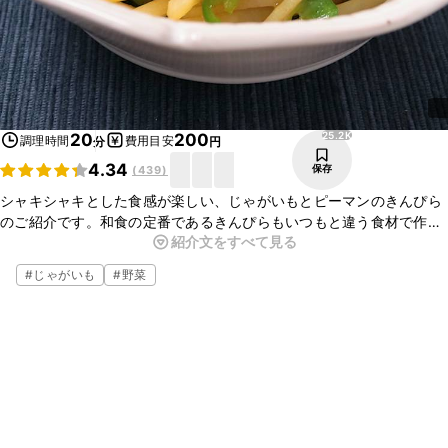
25.2K
20
200
調理時間
費用目安
分
円
4.34
保存
(
439
)
シャキシャキとした食感が楽しい、じゃがいもとピーマンのきんぴら
のご紹介です。和食の定番であるきんぴらもいつもと違う食材で作る
紹介文をすべて見る
と、また違ったおいしさが楽しめますよ。ぜひお試しくださいね。
#
じゃがいも
#
野菜