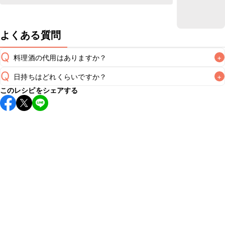
よくある質問
Q
料理酒の代用はありますか？
+
Q
日持ちはどれくらいですか？
+
A
このレシピをシェアする
保存期間は冷蔵で翌日中が目安です。なるべくお早めにお召
し上がりください。

A
※日持ちは目安です。
こちら
の注意事項をご確認の上、正し