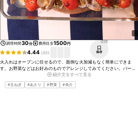
1939
30
1500
調理時間
費用目安
分
円
4.44
保存
(
40
)
火入れはオーブンに任せるので、面倒な火加減もなく簡単にできま
す。お野菜などはお好みのものでアレンジしてみてください。パー
紹介文をすべて見る
ティやちょっとしたおもてなしなどに出すと華やかさがアップして喜
ばれること間違いなしです。
#
玉ねぎ
#
あさり
#
野菜
#
魚介