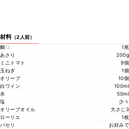
材料
（
2人前
）
鯛
1尾
あさり
200g
ミニトマト
9個
玉ねぎ
1個
オリーブ
10個
白ワイン
100ml
水
50ml
塩
少々
オリーブオイル
大さじ3
ローリエ
1枚
パセリ
お好みで