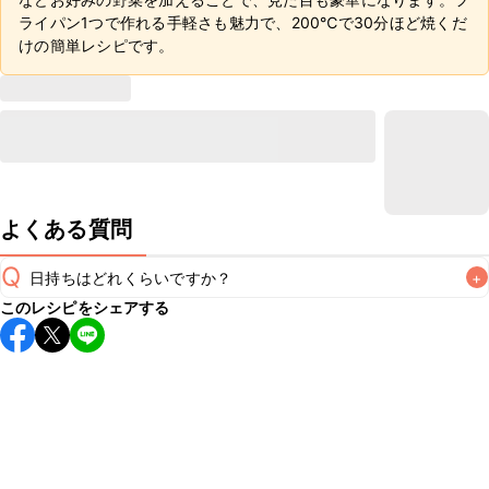
ライパン1つで作れる手軽さも魅力で、200℃で30分ほど焼くだ
けの簡単レシピです。
よくある質問
Q
日持ちはどれくらいですか？
+
このレシピをシェアする
保存期間は冷蔵で翌日中が目安です。なるべくお早めにお召
し上がりください。

A
※日持ちは目安です。
こちら
の注意事項をご確認の上、正し