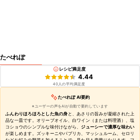
たべれぽ
レシピ満足度
4.44
40
人の平均満足度
たべれぽ AI要約
※ユーザーの声をAIが自動で要約しています
ふんわりほろほろとした魚の身
と、あさりの旨みが凝縮された上
品な一皿です。オリーブオイル、白ワイン（または料理酒）、塩
コショウのシンプルな味付けながら、
ジューシーで濃厚な味わい
が楽しめます。ズッキーニやパプリカ、マッシュルーム、セロリ
などお好みの野菜を加えることで、見た目も豪華になります。フ