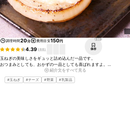
4885
20
150
調理時間
費用目安
分
円
4.39
保存
(
68
)
玉ねぎの美味しさをギュッと詰め込んだ一品です。
おつまみとしても、おかずの一品としても喜ばれますよ。
紹介文をすべて見る
材料、味付けもシンプルなので、あと一品ほしい！という時に覚えて
おくととても便利なレシピです。
#
玉ねぎ
#
チーズ
#
野菜
#
乳製品
とても簡単に出来ますので、ぜひお試しくださいね。