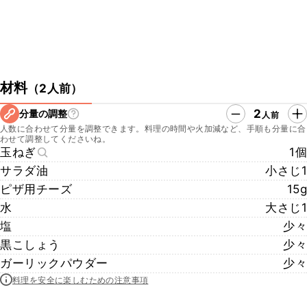
材料
（
2人前
）
2
分量の調整
人前
人数に合わせて分量を調整できます。料理の時間や火加減など、手順も分量に合
わせて調整してくださいね。
玉ねぎ
1個
サラダ油
小さじ1
ピザ用チーズ
15g
水
大さじ1
塩
少々
黒こしょう
少々
ガーリックパウダー
少々
料理を安全に楽しむための注意事項